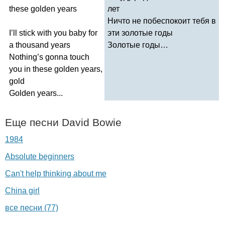
these
golden
years
лет
Ничто не побеспокоит тебя в
I
’
ll
stick
with
you
baby
for
эти золотые годы
a
thousand
years
Золотые годы…
Nothing
’
s
gonna
touch
you
in
these
golden
years
,
gold
Golden
years
...
Еще песни
David
Bowie
1984
Absolute beginners
Can't help thinking about me
China girl
все песни (77)