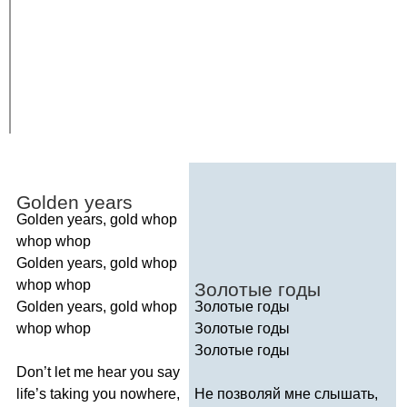
Golden
years
Golden
years
,
gold
whop
whop
whop
Golden
years
,
gold
whop
whop
whop
Золотые годы
Golden
years
,
gold
whop
Золотые годы
whop
whop
Золотые годы
Золотые годы
Don
’
t
let
me
hear
you
say
life
’
s
taking
you
nowhere
,
Не позволяй мне слышать,