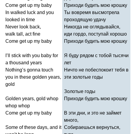
Come
get
up
my
baby
Приходи будить мою крошку
In
walked
luck
and
you
Ты вовремя высмотрела
looked
in
time
проходящую удачу
Never
look
back
,
Никогда не оглядывайся,
walk
tall
,
act
fine
иди гордо, поступай хорошо
Come
get
up
my
baby
Приходи будить мою крошку
I
’
ll
stick
with
you
baby
for
Я буду рядом с тобой тысячи
a
thousand
years
лет
Nothing
’
s
gonna
touch
Ничто не побеспокоит тебя в
you
in
these
golden
years
,
эти золотые годы
gold
Золотые годы
Golden
years
,
gold
whop
Приходи будить мою крошку
whop
whop
Come
get
up
my
baby
В эти дни, и это не займет
много,
Some
of
these
days
,
and
it
Собираешься вернуться,