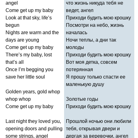
angel
что жизнь никуда тебя не
Come
get
up
my
baby
ведет, ангел
Look
at
that
sky
,
life
’
s
Приходи будить мою крошку
begun
Посмотри на небо, жизнь
Nights
are
warm
and
the
началась
days
are
young
Ночи теплы, а дни так
Come
get
up
my
baby
молоды
There
’
s
my
baby
,
lost
Приходи будить мою крошку
that
’
s
all
Вот моя детка, совсем
Once
I
’
m
begging
you
потерянная
save
her
little
soul
Я прошу только спасти ее
маленькую душу
Golden
years
,
gold
whop
whop
whop
Золотые годы
Come
get
up
my
baby
Приходи будить мою крошку
Last
night
they
loved
you
,
Прошлой ночью они любили
opening
doors
and
pulling
тебя, открывая двери и
some
strings
,
angel
дергая за веревочки, ангел