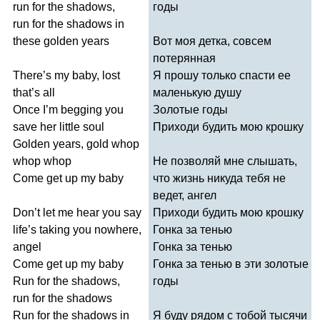
run
for
the
shadows
,
годы
run
for
the
shadows
in
these
golden
years
Вот моя детка, совсем
потерянная
There
’
s
my
baby
,
lost
Я прошу только спасти ее
that
’
s
all
маленькую душу
Once
I
’
m
begging
you
Золотые годы
save
her
little
soul
Приходи будить мою крошку
Golden
years
,
gold
whop
whop
whop
Не позволяй мне слышать,
Come
get
up
my
baby
что жизнь никуда тебя не
ведет, ангел
Don
’
t
let
me
hear
you
say
Приходи будить мою крошку
life
’
s
taking
you
nowhere
,
Гонка за тенью
angel
Гонка за тенью
Come
get
up
my
baby
Гонка за тенью в эти золотые
Run
for
the
shadows
,
годы
run
for
the
shadows
Run
for
the
shadows
in
Я буду рядом с тобой тысячи