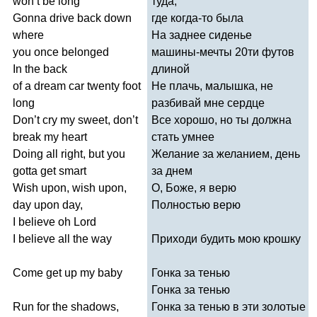
won
’
t
be
long
туда,
Gonna
drive
back
down
где когда-то была
where
На заднее сиденье
you
once
belonged
машины-мечты 20ти футов
In
the
back
длиной
of
a
dream
car
twenty
foot
Не плачь, малышка, не
long
разбивай мне сердце
Don
’
t
cry
my
sweet
,
don
’
t
Все хорошо, но ты должна
break
my
heart
стать умнее
Doing
all
right
,
but
you
Желание за желанием, день
gotta
get
smart
за днем
Wish
upon
,
wish
upon
,
О, Боже, я верю
day
upon
day
,
Полностью верю
I
believe
oh
Lord
I
believe
all
the
way
Приходи будить мою крошку
Come
get
up
my
baby
Гонка за тенью
Гонка за тенью
Run
for
the
shadows
,
Гонка за тенью в эти золотые