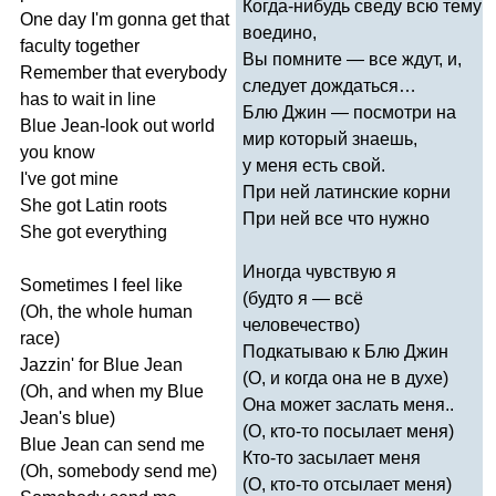
Когда-нибудь сведу всю тему
One
day
I'm
gonna
get
that
воедино,
faculty
together
Вы помните — все ждут, и,
Remember
that
everybody
следует дождаться…
has
to
wait
in
line
Блю Джин — посмотри на
Blue
Jean-look
out
world
мир который знаешь,
you
know
у меня есть свой.
I've
got
mine
При ней латинские корни
She
got
Latin
roots
При ней все что нужно
She
got
everything
Иногда чувствую я
Sometimes
I
feel
like
(будто я — всё
(
Oh
,
the
whole
human
человечество)
race
)
Подкатываю к Блю Джин
Jazzin'
for
Blue
Jean
(О, и когда она не в духе)
(
Oh
,
and
when
my
Blue
Она может заслать меня..
Jean's
blue
)
(О, кто-то посылает меня)
Blue
Jean
can
send
me
Кто-то засылает меня
(
Oh
,
somebody
send
me
)
(О, кто-то отсылает меня)