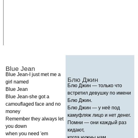
Blue
Jean
Blue
Jean-I
just
met
me
a
Блю Джин
girl
named
Блю Джин — только что
Blue
Jean
встретил девушку по имени
Blue
Jean-she
got
a
Блю Джин.
camouflaged
face
and
no
Блю Джин — у неё под
money
камуфляж лицо и нет денег.
Remember
they
always
let
Помни — они каждый раз
you
down
кидают,
when
you
need
'
em
когда нужны нам.