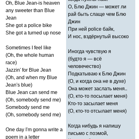
Oh
,
Blue
Jean-is
heaven
О, Блю Джин — может ли
any
sweeter
than
Blue
рай быть слаще чем Блю
Jean
Джин
She
got
a
police
bike
При ней
police
байк,
She
got
a
turned
up
nose
И нос, вздёрнутый высоко
Sometimes
I
feel
like
Иногда чувствую я
(
Oh
,
the
whole
human
(будто я — всё
race
)
человечество)
Jazzin'
for
Blue
Jean
Подкатываю к Блю Джин
(
Oh
,
and
when
my
Blue
(О, и когда она не в духе)
Jean's
blue
)
Она может заслать меня..
Blue
Jean
can
send
me
(О, кто-то посылает меня)
(
Oh
,
somebody
send
me
)
Кто-то засылает меня
Somebody
send
me
(О, кто-то отсылает меня)
(
Oh
,
somebody
send
me
)
Когда нибудь я напишу
One
day
I'm
gonna
write
a
письмо с поэмой,
poem
in
a
letter