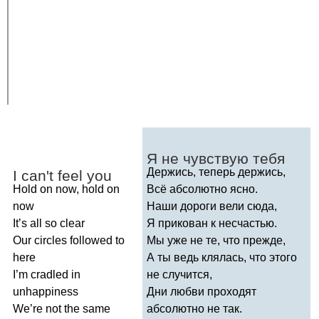
Я не чувствую тебя
Держись, теперь держись,
I
can't
feel
you
Hold
on
now
,
hold
on
Всё абсолютно ясно.
now
Наши дороги вели сюда,
It
’
s
all
so
clear
Я прикован к несчастью.
Our
circles
followed
to
Мы уже не те, что прежде,
here
А ты ведь клялась, что этого
I
’
m
cradled
in
не случится,
unhappiness
Дни любви проходят
We
’
re
not
the
same
абсолютно не так.