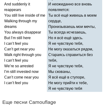
And
suddenly
it
И неожиданно все вновь
reappears
появляется:
You
still
live
inside
of
me
Ты всё ещё живешь в моем
Walking
through
my
сердце,
dreams
Пронизываешь мои мечты,
You
always
disappear
Ты всегда исчезаешь,
But
I
’
m
still
here
Но я всё ещё здесь.
I
can
’
t
feel
you
Я не чувствую тебя,
Can
’
t
get
near
you
Не могу оказаться рядом,
Walk
right
through
you
Стараясь справиться без
I
can
’
t
feel
you
тебя,
We
’
re
so
arrested
Я не чувствую тебя,
I
’
m
still
invested
now
Мы скованы,
Can
’
t
come
near
you
Я всё ещё в ступоре,
I
can
’
t
feel
you
Не могу прийти к тебе,
Я не чувствую тебя
Еще песни
Camouflage