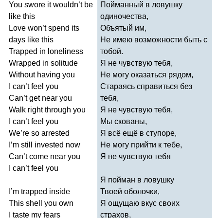
You
swore
it
wouldn
’
t
be
Пойманный в ловушку
like
this
одиночества,
Love
won
’
t
spend
its
Объятый им,
days
like
this
Не имею возможности быть с
Trapped
in
loneliness
тобой.
Wrapped
in
solitude
Я не чувствую тебя,
Without
having
you
Не могу оказаться рядом,
I
can
’
t
feel
you
Стараясь справиться без
Can
’
t
get
near
you
тебя,
Walk
right
through
you
Я не чувствую тебя,
I
can
’
t
feel
you
Мы скованы,
We
’
re
so
arrested
Я всё ещё в ступоре,
I
’
m
still
invested
now
Не могу прийти к тебе,
Can
’
t
come
near
you
Я не чувствую тебя
I
can
’
t
feel
you
Я пойман в ловушку
I
’
m
trapped
inside
Твоей оболочки,
This
shell
you
own
Я ощущаю вкус своих
I
taste
my
fears
страхов,