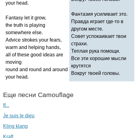
your
head
.
Фантазия усиливает это.
Fantasy
let
it
grow
,
Правда играет где-то в
the
truth
is
playing
другом месте.
somewhere
else
.
Совет успокаивает твои
Advice
strokes
your
fears
,
страхи.
warm
and
helping
hands
,
Теплая рука помощи.
all
of
these
good
ideas
are
Все эти хорошие мысли
moving
крутятся
round
and
round
and
around
Вокруг твоей головы.
your
head
.
Еще песни
Camouflage
If...
Je suis le dieu
Kling klang
Kraft