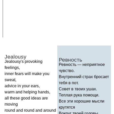
Jealousy
Ревность
Jealousy's
provoking
Ревность — неприятное
feelings
,
чувство.
inner
fears
will
make
you
Внутренний страх бросает
sweat
,
тебя в пот.
advice
in
your
ears
,
Совет в твоих ушах.
warm
and
helping
hands
,
Теплая рука помощи.
all
these
good
ideas
are
Все эти хорошие мысли
moving
крутятся
round
and
round
and
around
Вокруг твоей головы.