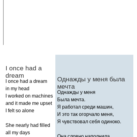
I
once
had
a
dream
Однажды у меня была
I
once
had
a
dream
мечта
in
my
head
Однажды у меня
I
worked
on
machines
Была мечта.
and
it
made
me
upset
Я работал среди машин,
I
felt
so
alone
И это так огорчало меня,
Я чувствовал себя одиноко.
She
nearly
had
filled
all
my
days
Она словно наполнила