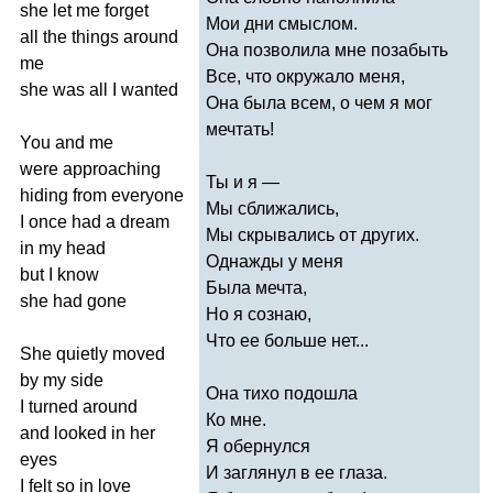
she
let
me
forget
Мои дни смыслом.
all
the
things
around
Она позволила мне позабыть
me
Все, что окружало меня,
she
was
all
I
wanted
Она была всем, о чем я мог
мечтать!
You
and
me
were
approaching
Ты и я —
hiding
from
everyone
Мы сближались,
I
once
had
a
dream
Мы скрывались от других.
in
my
head
Однажды у меня
but
I
know
Была мечта,
she
had
gone
Но я сознаю,
Что ее больше нет...
She
quietly
moved
by
my
side
Она тихо подошла
I
turned
around
Ко мне.
and
looked
in
her
Я обернулся
eyes
И заглянул в ее глаза.
I
felt
so
in
love