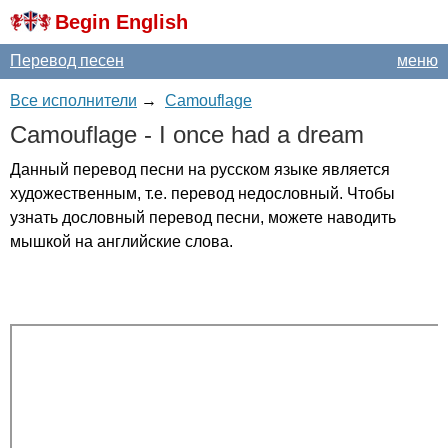
Begin English
Перевод песен
меню
Все исполнители
→
Camouflage
Camouflage
-
I
once
had
a
dream
Данный перевод песни на русском языке является
художественным, т.е. перевод недословный. Чтобы
узнать дословный перевод песни, можете наводить
мышкой на английские слова.