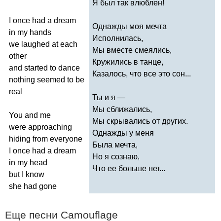
Я был так влюблен!
I
once
had
a
dream
Однажды моя мечта
in
my
hands
Исполнилась,
we
laughed
at
each
Мы вместе смеялись,
other
Кружились в танце,
and
started
to
dance
Казалось, что все это сон...
nothing
seemed
to
be
real
Ты и я —
Мы сближались,
You
and
me
Мы скрывались от других.
were
approaching
Однажды у меня
hiding
from
everyone
Была мечта,
I
once
had
a
dream
Но я сознаю,
in
my
head
Что ее больше нет...
but
I
know
she
had
gone
Еще песни
Camouflage