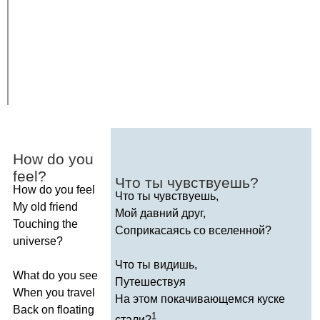
How
do
you
feel
?
Что ты чувствуешь?
How
do
you
feel
Что ты чувствуешь,
My
old
friend
Мой давний друг,
Touching
the
Соприкасаясь со вселенной?
universe
?
Что ты видишь,
What
do
you
see
Путешествуя
When
you
travel
На этом покачивающемся куске
Back
on
floating
1
стали?