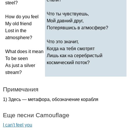
steel
?
Что ты чувствуешь,
How
do
you
feel
Мой давний друг,
My
old
friend
Потерявшись в атмосфере?
Lost
in
the
atmosphere
?
Что это значит,
Когда на тебя смотрят
What
does
it
mean
Лишь как на серебристый
To
be
seen
космический поток?
As
just
a
silver
stream
?
Примечания
1) Здесь — метафора, обозначение корабля
Еще песни
Camouflage
I can't feel you