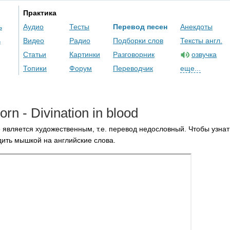
Практика
ь
Аудио
Тесты
Перевод песен
Анекдоты
ь
Видео
Радио
Подборки слов
Тексты англ.
Статьи
Картинки
Разговорник
озвучка
Топики
Форум
Переводчик
еще...
horn
-
Divination
in
blood
 является художественным, т.е. перевод недословный. Чтобы узнат
ить мышкой на английские слова.