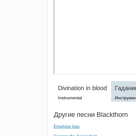
Divination
in
blood
Гадани
Instrumental
Инструме
Другие песни
Blackthorn
Emptysis kiss
Gorgon the Ascendant