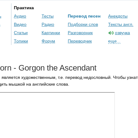
Практика
ь
Аудио
Тесты
Перевод песен
Анекдоты
ь
Видео
Радио
Подборки слов
Тексты англ.
Статьи
Картинки
Разговорник
озвучка
Топики
Форум
Переводчик
еще...
horn
-
Gorgon
the
Ascendant
 является художественным, т.е. перевод недословный. Чтобы узнат
ить мышкой на английские слова.