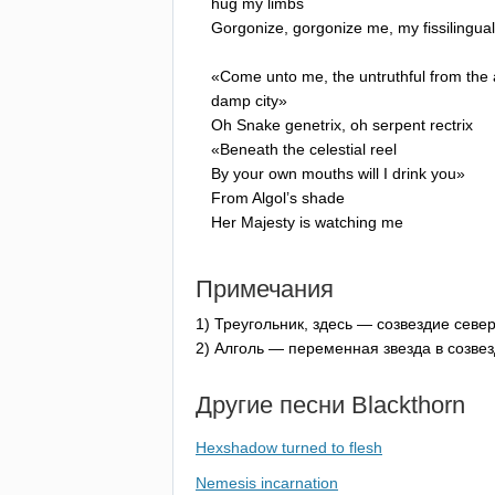
hug
my
limbs
Gorgonize
,
gorgonize
me
,
my
fissilingual
«
Come
unto
me
,
the
untruthful
from
the
damp
city
»
Oh
Snake
genetrix
,
oh
serpent
rectrix
«
Beneath
the
celestial
reel
By
your
own
mouths
will
I
drink
you
»
From
Algol
’
s
shade
Her
Majesty
is
watching
me
Примечания
1) Треугольник, здесь — созвездие севе
2) Алголь — переменная звезда в созве
Другие песни
Blackthorn
Hexshadow turned to flesh
Nemesis incarnation