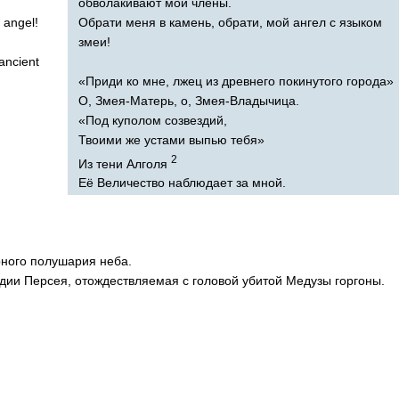
обволакивают мои члены.
Обрати меня в камень, обрати, мой ангел с языком
angel
!
змеи!
ancient
«Приди ко мне, лжец из древнего покинутого города»
О, Змея-Матерь, о, Змея-Владычица.
«Под куполом созвездий,
Твоими же устами выпью тебя»
2
Из тени Алголя
Её Величество наблюдает за мной.
рного полушария неба.
здии Персея, отождествляемая с головой убитой Медузы горгоны.