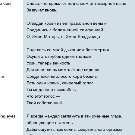
Слова, что дремлют под слоем антикварной пыли,
ue
dust
Зазвучат вновь.
Отведай крови из её правильной вены и
Соединись с болезненной симфонией.
О, Змея-Матерь, о, Змея-Владычица.
Поделись со мной дыханием бессмертия.
Осуши этот кубок одним глотком.
Узри, теперь вечность
Для меня лишь мимолётное видение.
Среди тысячеголосого хора бездны
sm
Есть один новый, свирепый голос.
Ты медленно осознаёшь,
Что этот голос —
Твой собственный…
Я всегда жаждал заглянуть в эти змеиные глаза,
ying
eyes
обращающие в камень.
Дабы ощутить, как волны смертельного оргазма