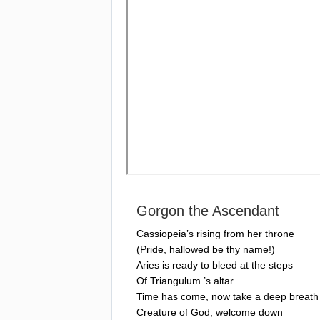
Gorgon
the
Ascendant
Cassiopeia
’
s
rising
from
her
throne
(
Pride
,
hallowed
be
thy
name
!)
Aries
is
ready
to
bleed
at
the
steps
Of
Triangulum
’
s
altar
Time
has
come
,
now
take
a
deep
breath
Creature
of
God
,
welcome
down