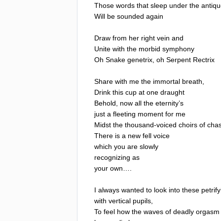
Those
words
that
sleep
under
the
antiq
Will
be
sounded
again
Draw
from
her
right
vein
and
Unite
with
the
morbid
symphony
Oh
Snake
genetrix
,
oh
Serpent
Rectrix
Share
with
me
the
immortal
breath
,
Drink
this
cup
at
one
draught
Behold
,
now
all
the
eternity
’
s
just
a
fleeting
moment
for
me
Midst
the
thousand-voiced
choirs
of
cha
There
is
a
new
fell
voice
which
you
are
slowly
recognizing
as
your
own
….
I
always
wanted
to
look
into
these
petrif
with
vertical
pupils
,
To
feel
how
the
waves
of
deadly
orgasm