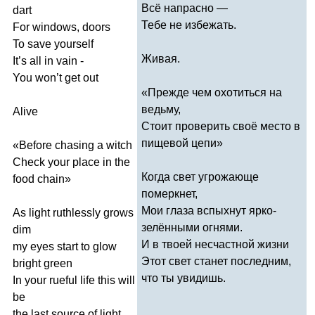
Всё напрасно —
dart
Тебе не избежать.
For
windows
,
doors
To
save
yourself
Живая.
It
’
s
all
in
vain
-
You
won
’
t
get
out
«Прежде чем охотиться на
ведьму,
Alive
Стоит проверить своё место в
пищевой цепи»
«
Before
chasing
a
witch
Check
your
place
in
the
Когда свет угрожающе
food
chain
»
померкнет,
Мои глаза вспыхнут ярко-
As
light
ruthlessly
grows
зелёнными огнями.
dim
И в твоей несчастной жизни
my
eyes
start
to
glow
Этот свет станет последним,
bright
green
что ты увидишь.
In
your
rueful
life
this
will
be
the
last
source
of
light