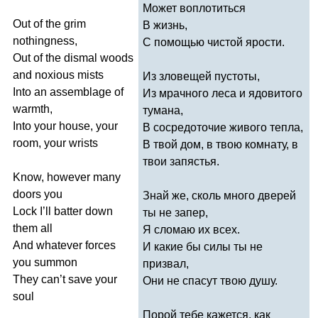
Может воплотиться
Out
of
the
grim
В жизнь,
nothingness
,
С помощью чистой ярости.
Out
of
the
dismal
woods
and
noxious
mists
Из зловещей пустоты,
Into
an
assemblage
of
Из мрачного леса и ядовитого
warmth
,
тумана,
Into
your
house
,
your
В сосредоточие живого тепла,
room
,
your
wrists
В твой дом, в твою комнату, в
твои запястья.
Know
,
however
many
doors
you
Знай же, сколь много дверей
Lock
I
’
ll
batter
down
ты не запер,
them
all
Я сломаю их всех.
And
whatever
forces
И какие бы силы ты не
you
summon
призвал,
They
can
’
t
save
your
Они не спасут твою душу.
soul
Порой тебе кажется, как