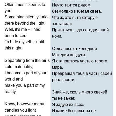
Oftentimes
it
seems
to
Нечто таится рядом,
you
безмолвно избегая света.
Something
silently
lurks
Что ж, это я, та которую
there
beyond
the
light
заставили
Well
,
it
’
s
me
–
I
had
Прятаться… до сегодняшней
been
forced
ночи.
To
hide
myself
…
until
this
night
Отделяясь от холодной
Материи воздуха.
Separating
from
the
air
’
s
Я становлюсь частью твоего
cold
materiality
,
мира,
I
become
a
part
of
your
Превращая тебя в часть своей
world
and
реальности.
make
you
a
part
of
my
reality
Знай же, сколь много свечей
ты не зажёг,
Know
,
however
many
Я задую их всех.
candles
you
light
И какие бы силы ты не