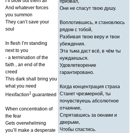
I
’
ll
blow
out
them
all
призвал,
And
whatever
forces
Они не спасут твою душу.
you
summon
They
can
’
t
save
your
Воплотившись, я становлюсь
soul
рядом с тобой,
Разбивая твою веру и твои
In
flesh
I
’
m
standing
убеждения.
next
to
you
Эта тьма даст всё, в чём ты
-
a
termination
of
the
нуждаешься.
faith
,
an
end
of
the
Удовлетворение
creed
гарантировано.
This
dark
shall
bring
you
what
you
need
Когда концентрация страха
1
Станет чрезмерной, ты
Hexifaction
guaranteed
почувствуешь абсолютное
отчаяние,
When
concentration
of
Спрятавшись за окнами и
the
fear
дверьми,
Gets
overwhelming
Чтобы спастись.
you
’
ll
make
a
desperate