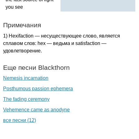
you
see
Примечания
1)
Hexifaction
— несуществующее слово, является
сплавом слов:
hex
— ведьма и
satisfaction
—
удовлетворение.
Еще песни
Blackthorn
Nemesis incarnation
Posthumous passion ephemera
The fading ceremony
Vehemence came as anodyne
все песни (12)