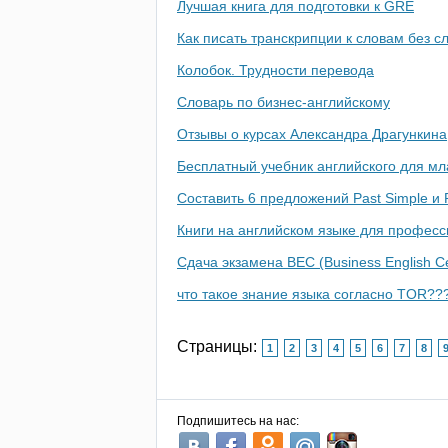
Лучшая книга для подготовки к GRE
Как писать транскрипции к словам без с
Колобок. Трудности перевода
Словарь по бизнес-английскому
Отзывы о курсах Александра Драгункина
Бесплатный учебник английского для м
Составить 6 предложений Past Simple и P
Книги на английском языке для профес
Сдача экзамена BEC (Business English Cer
что такое знание языка согласно TOR??
Страницы:
1
2
3
4
5
6
7
8
Подпишитесь на нас: