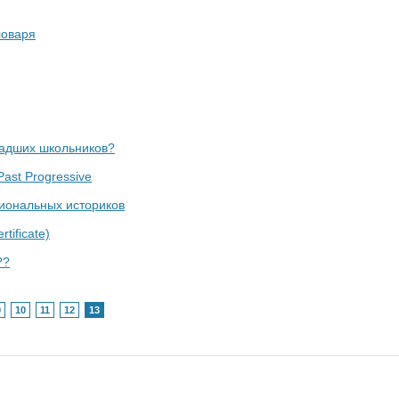
ловаря
ладших школьников?
ast Progressive
сиональных историков
tificate)
??
9
10
11
12
13