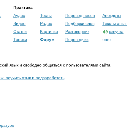
Практика
ь
Аудио
Тесты
Перевод песен
Анекдоты
ь
Видео
Радио
Подборки слов
Тексты англ.
Статьи
Картинки
Разговорник
озвучка
Топики
Форум
Переводчик
еще...
кий язык и свободно общаться с пользователями сайта.
ж: поучить язык и подзаработать
ературе