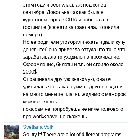
этом году и вернулась аж под конец
сентября. Довольна так как была в
курортном городе США и работала в
гостинице (кровати заправляла, готовила
номера).
Но ее родители уговорили ехать и дали кучу
денег чтоб она привезла оттуда что-то, а что
зарабатывала то уходило на проживание.
Оформление, билеты и т.п. ей стоило около
2000$
Спрашивала другую знакомую, она оч
удивилась что такая сумма...другие ездят и
на много меньше платят...видимо с мажоров
можно стянуть..
пока сам не попробуешь не ниче толкового
про
work
&
travel
не скажешь
Svetlana Volk
So
,
try
it
!
There
are
a
lot
of
different
programs
,