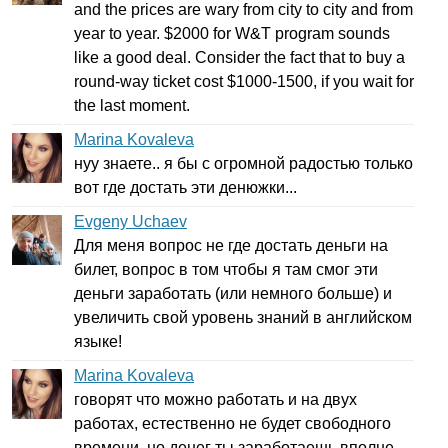
and
the
prices
are
wary
from
city
to
city
and
from
year
to
year
. $2000
for
W
&
T
program
sounds
like
a
good
deal
.
Consider
the
fact
that
to
buy
a
round-way
ticket
cost
$1000-1500,
if
you
wait
for
the
last
moment
.
Marina Kovaleva
нуу знаете.. я бы с огромной радостью только
вот где достать эти денюжки...
Evgeny Uchaev
Для меня вопрос не где достать деньги на
билет, вопрос в том чтобы я там смог эти
деньги заработать (или немного больше) и
увеличить свой уровень знаний в английском
языке!
Marina Kovaleva
говорят что можно работать и на двух
работах, естественно не будет свободного
времени, но денег ты заработаешь вполне