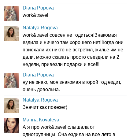
Diana Popova
work
&
travel
Natalya Rogova
work
&
travel
совсен не годиться!Знакомая
ездила и ничего там хорошего нет!Когда они
приехали их никто не встретил, жилье им не
дали, можно сказать просто съездили на 2
недели, привезли подарки и все!!!
Diana Popova
ну не знаю, моя знакомая второй год ездит,
очень довольна.
Natalya Rogova
Значит как повезет)
Marina Kovaleva
А я про
work
&
travel
слышала от
одногрупницы. Она ездила на все лето в