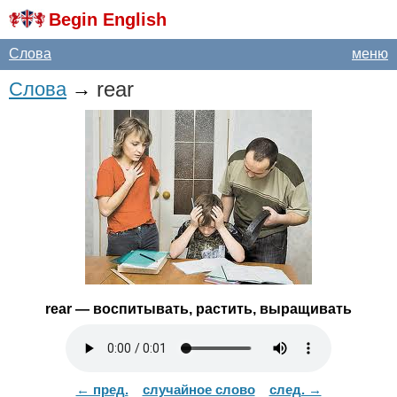
Begin English
Слова
меню
rear
Слова
→
rear
— воспитывать, растить, выращивать
← пред.
случайное слово
след. →