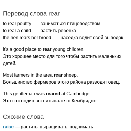
Перевод слова
rear
to
rear
poultry
— заниматься птицеводством
to
rear
a
child
— растить ребёнка
the
hen
rears
her
brood
— наседка водит свой выводок
It's
a
good
place
to
rear
young
children
.
Это хорошее место для того чтобы растить маленьких
детей.
Most
farmers
in
the
area
rear
sheep
.
Большинство фермеров этого района разводят овец.
This
gentleman
was
reared
at
Cambridge
.
Этот господин воспитывался в Кембридже.
Схожие слова
raise
— растить, выращивать, поднимать