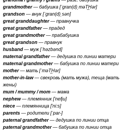
grandmother
— бабушка [ˈ
gran
(
d
)ˌ
m
ə
T
H
ə
r
]
grandson
— внук [ˈ
gran
(
d
)ˌ
s
ə
n
]
great
granddaughter
— правнучка
great
grandfather
— прадед
great
grandmother
— прабабушка
great
grandson
— правнук
husband
— муж [ˈ
h
ə
zb
ə
nd
]
maternal
grandfather
— дедушка по линии матери
maternal
grandmother
— бабушка по линии матери
mother
— мать [ˈ
m
ə
T
H
ə
r
]
mother-in-law
— свекровь (мать мужа), теща (мать
жены)
mum
/
mummy
/
mom
— мама
nephew
— племянник ['
nefju
]
niece
— племянница ['
ni
:
s
]
parents
— родители [ˈ
par-
]
paternal
grandfather
— дедушка по линии отца
paternal
grandmother
— бабушка по линии отца