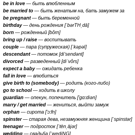
be
in
love
— быть влюбленным
be
married
to
— быть женатым на, бать замужем за
be
pregnant
— быть беременной
birthday
— день рождения [ˈ
b
ə
rTH
ˌ
d
ā]
born
— рожденный [
b
ô
rn
]
bring
up
/
raise
— воспитывать
couple
— пара (супружеская) [ˈ
k
ə
p
ə
l
]
descendant
— потомок [
di'send
ə
nt
]
divorced
— разведенный [
di
ˈ
v
ô
rs
]
expect
a
baby
— ожидать ребенка
fall
in
love
— влюбиться
give
birth
to
(
somebody
)
— родить (кого-либо)
go
to
school
— ходить в школу
guardian
— опекун, попечитель ['
g
ɑ:
di
ə
n
]
marry
/
get
married
— жениться, выйти замуж
orphan
— сирота ['ɔ:
fn
]
spinster
— старая дева, незамужняя женщина [ˈ
spinst
ə
r
]
teenager
— подросток [ˈ
t
ē
n
ˌā
j
ə
r
]
wedding
— свадьба [ˈ
wediNG
]