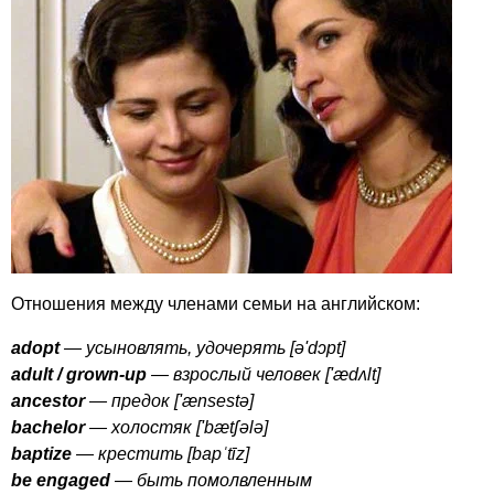
Отношения между членами семьи на английском:
adopt
— усыновлять, удочерять [ə'
d
ɔ
pt
]
adult
/
grown-up
— взрослый человек ['æ
d
ʌ
lt
]
ancestor
— предок ['æ
nsest
ə]
bachelor
— холостяк ['
b
æ
t
ʃə
l
ə]
baptize
— крестить [
bap
ˈ
t
ī
z
]
be
engaged
— быть помолвленным