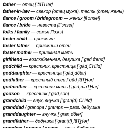
father
— отец [ˈ
f
ä
T
H
ə
r
]
father-in-law
— свекор (отец мужа), тесть (отец жены)
fiance
/
groom
/
bridegroom
— жених [
fi'
ɔ
nsei
]
fiance
/
bride
— невеста [
fi'
ɔ
nsei
]
folks
/
family
— семья ['
f
ɔ:
ks
]
foster
child
— приемыш
foster
father
— приемный отец
foster
mother
— приемная мать
girlfriend
— возлюбленная, девушка [ˈ
g
ə
rl
ˌ
frend
]
godchild
— крестник, крестница [ˈ
g
ä
d
ˌ
CH
ī
ld
]
goddaughter
— крестница [ˈ
g
ä
d
ˌ
d
ô
t
ə
r
]
godfather
— крестный отец [ˈ
g
ä
d
ˌ
f
ä
T
H
ə
r
]
godmother
— крестная мать [ˈ
g
ä
d
ˌ
m
ə
T
H
ə
r
]
godson
— крестник [ˈ
g
ä
d
ˌ
s
ə
n
]
grandchild
— внук, внучка [ˈ
gran
(
d
)ˌ
CH
ī
ld
]
granddad
/
grandpa
/
gramps
— разг. дедушка
granddaughter
— внучка [ˈ
gran
ˌ
d
ô
t
ə
r
]
grandfather
— дедушка [ˈ
gran
(
d
)ˌ
f
ä
T
H
ə
r
]
grandma
/
granny
/
grams
— разг. бабушка