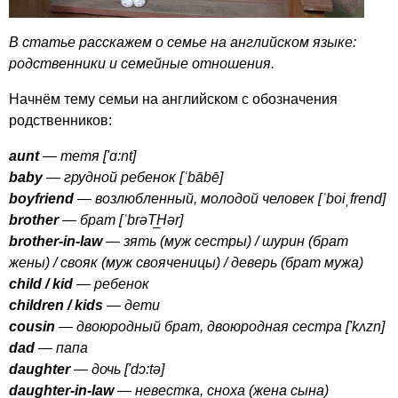
В статье расскажем о семье на английском языке:
родственники и семейные отношения.
Начнём тему семьи на английском с обозначения
родственников:
aunt
— тетя ['ɑ:
nt
]
baby
— грудной ребенок [ˈ
b
ā
b
ē]
boyfriend
— возлюбленный, молодой человек [ˈ
boi
ˌ
frend
]
brother
— брат [ˈ
br
ə
T
H
ə
r
]
brother-in-law
— зять (муж сестры) / шурин (брат
жены) / свояк (муж свояченицы) / деверь (брат мужа)
child
/
kid
— ребенок
children
/
kids
— дети
cousin
— двоюродный брат, двоюродная сестра ['
k
ʌ
zn
]
dad
— папа
daughter
— дочь ['
d
ɔ:
t
ə]
daughter-in-law
— невестка, сноха (жена сына)