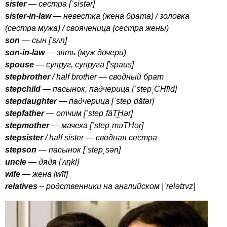
sister
— сестра [ˈ
sist
ə
r
]
sister-in-law
— невестка (жена брата) / золовка
(сестра мужа) / свояченица (сестра жены)
son
— сын ['
s
ʌ
n
]
son-in-law
— зять (муж дочери)
spouse
— супруг, супруга ['
spaus
]
stepbrother
/
half
brother
— сводный брат
stepchild
— пасынок, падчерица [ˈ
step
ˌ
CH
ī
ld
]
stepdaughter
— падчерица [ˈ
step
ˌ
d
ä
t
ə
r
]
stepfather
— отчим [ˈ
step
ˌ
f
ä
T
H
ə
r
]
stepmother
— мачеха [ˈ
step
ˌ
m
ə
T
H
ə
r
]
stepsister
/
half
sister
— сводная сестра
stepson
— пасынок [ˈ
step
ˌ
s
ə
n
]
uncle
— дядя ['ʌŋ
kl
]
wife
— жена [
w
ī
f
]
relatives
– родственники на английском |ˈ
rel
ə
t
ɪ
vz
|