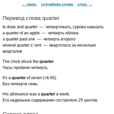
← пред.
случайное слово
след. →
Перевод слова
quarter
to
draw
and
quarter
— четвертовать, сурово наказать
a
quarter
of
an
apple
— четверть яблока
a
quarter
past
one
— четверть второго
several
quarter
s'
rent
— квартплата за несколько
кварталов
The
clock
struck
the
quarter
.
Часы пробили четверть.
It's
a
quarter
of
seven
(=6.45).
Без четверти семь.
His
allowance
was
a
quarter
a
week
.
Его недельное содержание составляло 25 центов.
Схожие слова