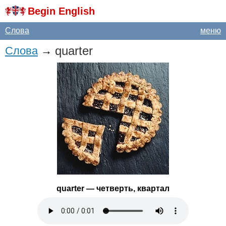
Begin English
Слова
меню
quarter
Слова
→
quarter
— четверть, квартал