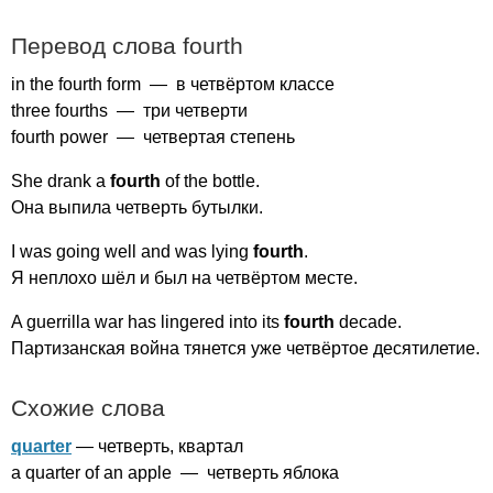
Перевод слова
fourth
in
the
fourth
form
— в четвёртом классе
three
fourths
— три четверти
fourth
power
— четвертая степень
She
drank
a
fourth
of
the
bottle
.
Она выпила четверть бутылки.
I
was
going
well
and
was
lying
fourth
.
Я неплохо шёл и был на четвёртом месте.
A
guerrilla
war
has
lingered
into
its
fourth
decade
.
Партизанская война тянется уже четвёртое десятилетие.
Схожие слова
quarter
— четверть, квартал
a
quarter
of
an
apple
— четверть яблока