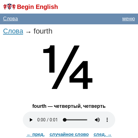
Begin English
Слова
меню
fourth
Слова
→
fourth
— четвертый, четверть
← пред.
случайное слово
след. →