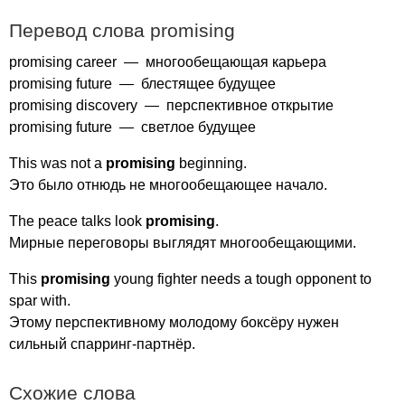
Перевод слова
promising
promising
career
— многообещающая карьера
promising
future
— блестящее будущее
promising
discovery
— перспективное открытие
promising
future
— светлое будущее
This
was
not
a
promising
beginning
.
Это было отнюдь не многообещающее начало.
The
peace
talks
look
promising
.
Мирные переговоры выглядят многообещающими.
This
promising
young
fighter
needs
a
tough
opponent
to
spar
with
.
Этому перспективному молодому боксёру нужен
сильный спарринг-партнёр.
Схожие слова