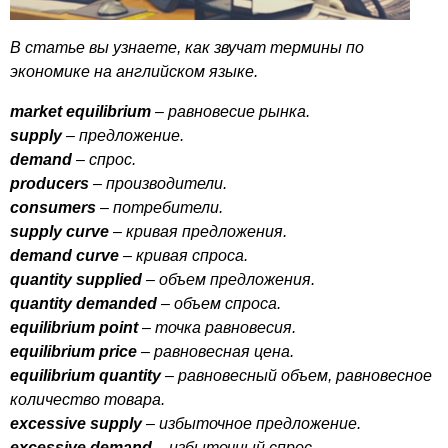
В статье вы узнаете, как звучат термины по
экономике на английском языке.
market
equilibrium
– равновесие рынка.
supply
– предложение.
demand
– спрос.
producers
– производители.
consumers
– потребители.
supply
curve
– кривая предложения.
demand
curve
– кривая спроса.
quantity
supplied
– объем предложения.
quantity
demanded
– объем спроса.
equilibrium
point
– точка равновесия.
equilibrium
price
– равновесная цена.
equilibrium
quantity
– равновесный объем, равновесное
количество товара.
excessive
supply
– избыточное предложение.
excessive
demand
– избыточный спрос.