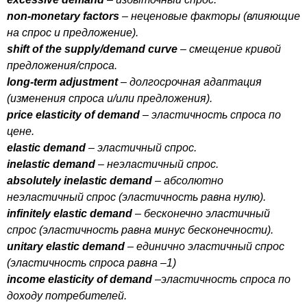
non-monetary
factors
– неценовые факторы (влияющие
на спрос и предложение).
shift
of
the
supply
/
demand
curve
– смещение кривой
предложения/спроса.
long-term
adjustment
– долгосрочная адаптация
(изменения спроса и/или предложения).
price
elasticity
of
demand
– эластичность спроса по
цене.
elastic
demand
– эластичный спрос.
inelastic
demand
– неэластичный спрос.
absolutely
inelastic
demand
– абсолютно
неэластичный спрос (эластичность равна нулю).
infinitely
elastic
demand
– бесконечно эластичный
спрос (эластичность равна минус бесконечности).
unitary
elastic
demand
– единично эластичный спрос
(эластичность спроса равна –1)
income
elasticity
of
demand
–эластичность спроса по
доходу потребителей.