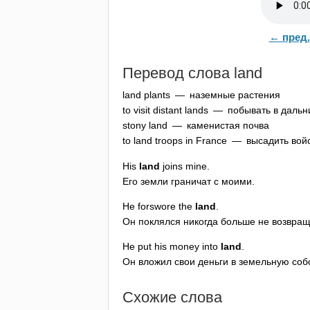
← пред.
Перевод слова
land
land
plants
— наземные растения
to
visit
distant
lands
— побывать в дальни
stony
land
— каменистая почва
to
land
troops
in
France
— высадить войс
His
land
joins
mine
.
Его земли граничат с моими.
He
forswore
the
land
.
Он поклялся никогда больше не возвращ
He
put
his
money
into
land
.
Он вложил свои деньги в земельную соб
Схожие слова