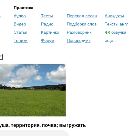
Практика
ь
Аудио
Тесты
Перевод песен
Анекдоты
ь
Видео
Радио
Подборки слов
Тексты англ.
Статьи
Картинки
Разговорник
озвучка
Топики
Форум
Переводчик
еще...
d
уша, территория, почва; выгружать