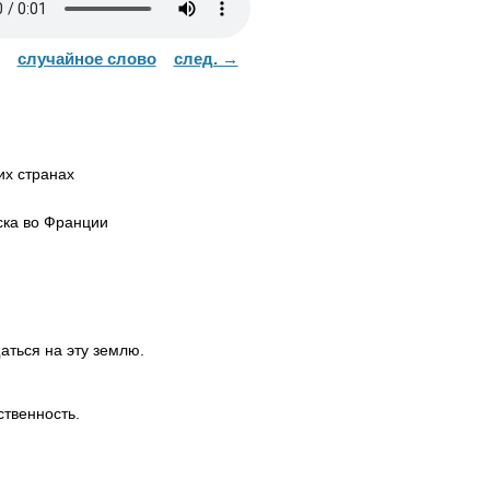
случайное слово
след. →
х странах
ка во Франции
аться на эту землю.
ственность.