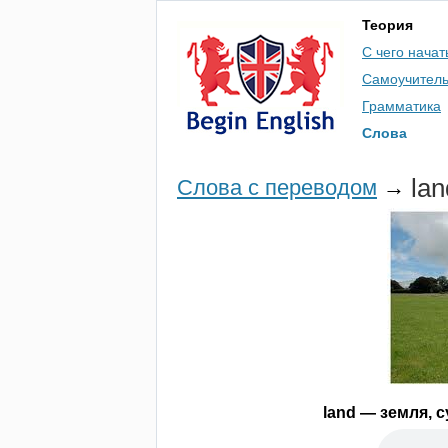
Теория
С чего начат
Самоучител
Грамматика
Слова
lan
Слова с переводом
→
land
— земля, с