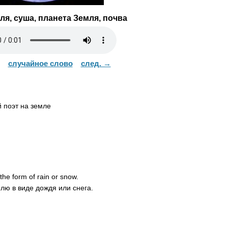
я, суша, планета Земля, почва
случайное слово
след. →
поэт на земле
the
form
of
rain
or
snow
.
млю в виде дождя или снега.