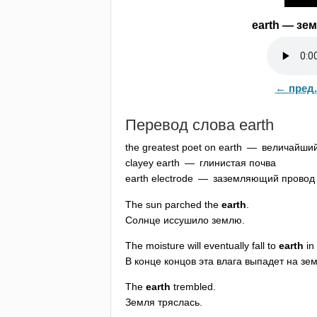
earth
— земл
← пред.
Перевод слова
earth
the
greatest
poet
on
earth
— величайший 
clayey
earth
— глинистая почва
earth
electrode
— заземляющий провод
The
sun
parched
the
earth
.
Солнце иссушило землю.
The
moisture
will
eventually
fall
to
earth
in
В конце концов эта влага выпадет на зе
The
earth
trembled
.
Земля тряслась.