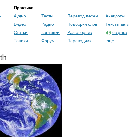
Практика
ь
Аудио
Тесты
Перевод песен
Анекдоты
ь
Видео
Радио
Подборки слов
Тексты англ.
Статьи
Картинки
Разговорник
озвучка
Топики
Форум
Переводчик
еще...
th