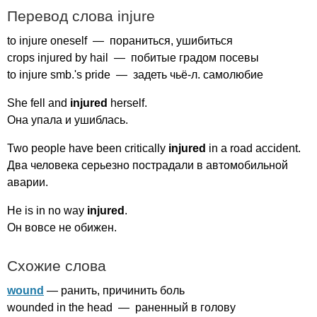
Перевод слова
injure
to
injure
oneself
— пораниться, ушибиться
crops
injured
by
hail
— побитые градом посевы
to
injure
smb
.'
s
pride
— задеть чьё-л. самолюбие
She
fell
and
injured
herself
.
Она упала и ушиблась.
Two
people
have
been
critically
injured
in
a
road
accident
.
Два человека серьезно пострадали в автомобильной
аварии.
He
is
in
no
way
injured
.
Он вовсе не обижен.
Схожие слова
wound
— ранить, причинить боль
wounded
in
the
head
— раненный в голову