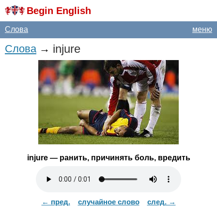
Begin English
Слова
меню
injure
Слова
→
injure
— ранить, причинять боль, вредить
← пред.
случайное слово
след. →