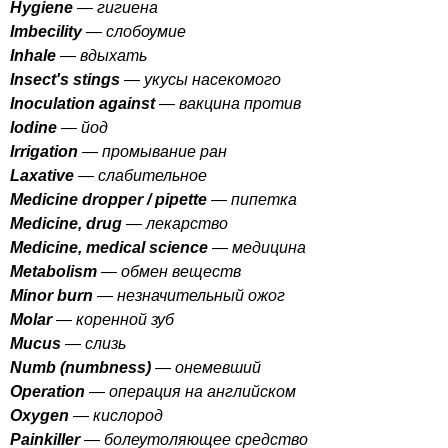
Hygiene
— гигиена
Imbecility
— слобоумие
Inhale
— вдыхать
Insect's
stings
— укусы насекомого
Inoculation
against
— вакцина против
Iodine
— йод
Irrigation
— промывание ран
Laxative
— слабительное
Medicine
dropper
/
pipette
— пипетка
Medicine
,
drug
— лекарство
Medicine
,
medical
science
— медицина
Metabolism
— обмен веществ
Minor
burn
— незначительный ожог
Molar
— коренной зуб
Mucus
— слизь
Numb
(
numbness
)
— онемевший
Operation
— операция на английском
Oxygen
— кислород
Painkiller
— болеутоляющее средство