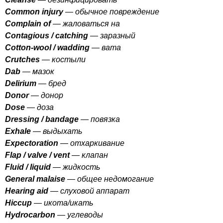
Common
injury
— обычное повреждение
Complain
of
— жаловаться на
Contagious
/
catching
— заразный
Cotton-wool
/
wadding
— вата
Crutches
— костыли
Dab
— мазок
Delirium
— бред
Donor
— донор
Dose
— доза
Dressing
/
bandage
— повязка
Exhale
— выдыхать
Expectoration
— отхаркивание
Flap
/
valve
/
vent
— клапан
Fluid
/
liquid
— жидкость
General
malaise
— общее недомогание
Hearing
aid
— слуховой аппарат
Hiccup
— икота/икать
Hydrocarbon
— углеводы