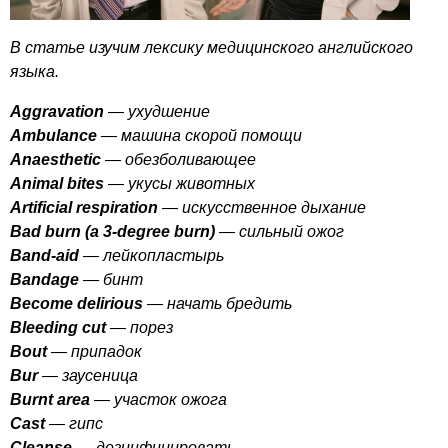
В статье изучим лексику медицинского английского
языка.
Aggravation
— ухудшение
Ambulance
— машина скорой помощи
Anaesthetic
— обезболивающее
Animal
bites
— укусы животных
Artificial
respiration
— искусственное дыхание
Bad
burn
(
a
3-
degree
burn
)
— сильный ожог
Band-aid
— лейкопластырь
Bandage
— бинт
Become
delirious
— начать бредить
Bleeding
cut
— порез
Bout
— припадок
Bur
— заусеница
Burnt
area
— участок ожога
Cast
— гипс
Cleanse
— дезинфицировать