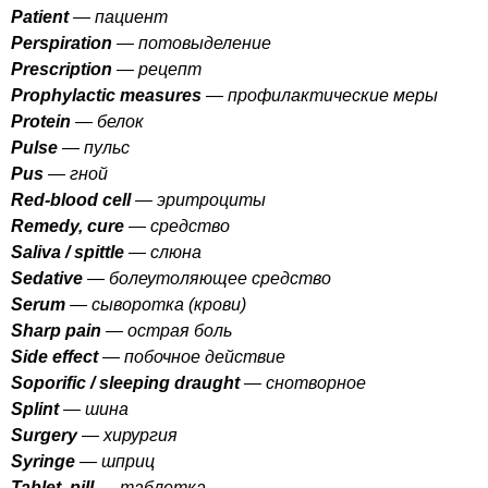
Patient
— пациент
Perspiration
— потовыделение
Prescription
— рецепт
Prophylactic
measures
— профилактические меры
Protein
— белок
Pulse
— пульс
Pus
— гной
Red-blood
cell
— эритроциты
Remedy
,
cure
— средство
Saliva
/
spittle
— слюна
Sedative
— болеутоляющее средство
Serum
— сыворотка (крови)
Sharp
pain
— острая боль
Side
effect
— побочное действие
Soporific
/
sleeping
draught
— снотворное
Splint
— шина
Surgery
— хирургия
Syringe
— шприц
Tablet
,
pill
— таблетка