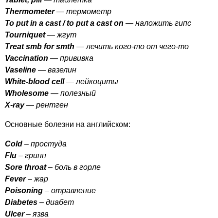
Thermometer
— термометр
To
put
in
a
cast
/
to
put
a
cast
on
— наложить гипс
Tourniquet
— жгут
Treat
smb
for
smth
— лечить кого-то от чего-то
Vaccination
— прививка
Vaseline
— вазелин
White-blood
cell
— лейкоциты
Wholesome
— полезный
X-ray
— рентген
Основные болезни на английском:
Cold
– простуда
Flu
– грипп
Sore
throat
– боль в горле
Fever
– жар
Poisoning
– отравление
Diabetes
– диабет
Ulcer
– язва