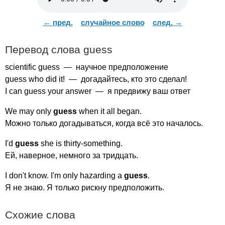
← пред.
случайное слово
след. →
Перевод слова
guess
scientific
guess
— научное предположение
guess
who
did
it
! — догадайтесь, кто это сделал!
I
can
guess
your
answer
— я предвижу ваш ответ
We
may
only
guess
when
it
all
began
.
Можно только догадываться, когда всё это началось.
I'd
guess
she
is
thirty-something
.
Ей, наверное, немного за тридцать.
I
don't
know
.
I'm
only
hazarding
a
guess
.
Я не знаю. Я только рискну предположить.
Схожие слова