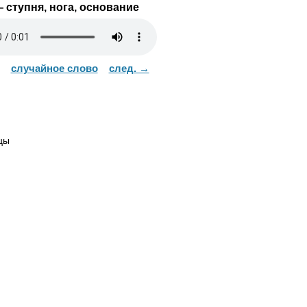
 ступня, нога, основание
случайное слово
след. →
цы