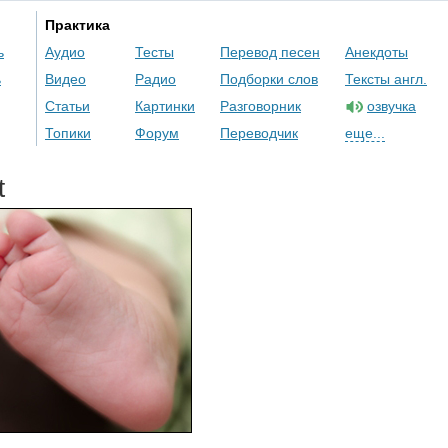
Практика
ь
Аудио
Тесты
Перевод песен
Анекдоты
ь
Видео
Радио
Подборки слов
Тексты англ.
Статьи
Картинки
Разговорник
озвучка
Топики
Форум
Переводчик
еще...
t