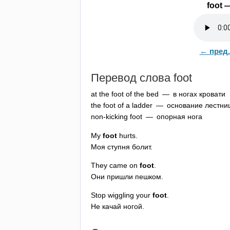
foot
—
← пред.
Перевод слова
foot
at
the
foot
of
the
bed
— в ногах кровати
the
foot
of
a
ladder
— основание лестни
non-kicking
foot
— опорная нога
My
foot
hurts
.
Моя ступня болит.
They
came
on
foot
.
Они пришли пешком.
Stop
wiggling
your
foot
.
Не качай ногой.