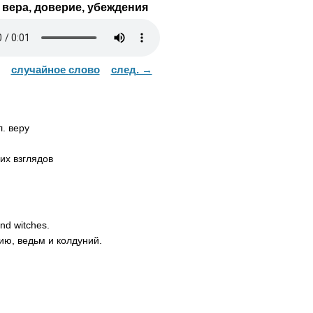
вера, доверие, убеждения
случайное слово
след. →
. веру
их взглядов
nd
witches
.
ию, ведьм и колдуний.