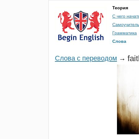
Теория
С чего начат
Самоучител
Грамматика
Слова
fai
Слова с переводом
→