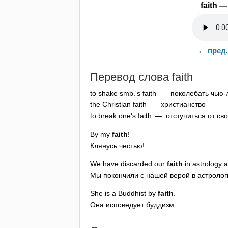
faith
— 
← пред.
Перевод слова
faith
to
shake
smb
.'
s
faith
— поколебать чью-л
the
Christian
faith
— христианство
to
break
one's
faith
— отступиться от сво
By
my
faith
!
Клянусь честью!
We
have
discarded
our
faith
in
astrology
a
Мы покончили с нашей верой в астролог
She
is
a
Buddhist
by
faith
.
Она исповедует буддизм.