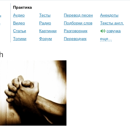
Практика
ь
Аудио
Тесты
Перевод песен
Анекдоты
ь
Видео
Радио
Подборки слов
Тексты англ.
Статьи
Картинки
Разговорник
озвучка
Топики
Форум
Переводчик
еще...
th