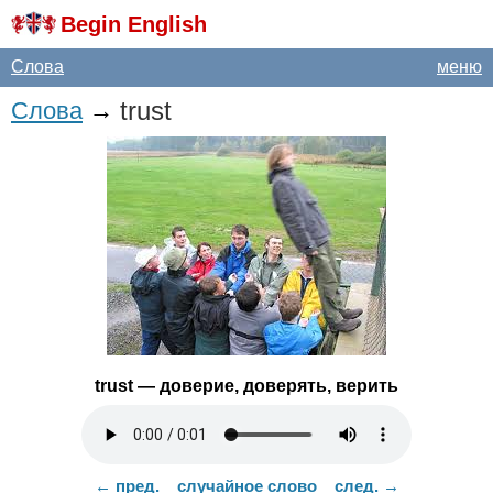
Begin English
Слова
меню
trust
Слова
→
trust
— доверие, доверять, верить
← пред.
случайное слово
след. →