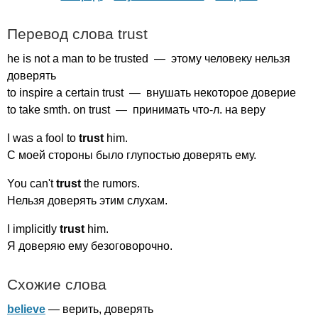
Перевод слова
trust
he
is
not
a
man
to
be
trusted
— этому человеку нельзя
доверять
to
inspire
a
certain
trust
— внушать некоторое доверие
to
take
smth
.
on
trust
— принимать что-л. на веру
I
was
a
fool
to
trust
him
.
С моей стороны было глупостью доверять ему.
You
can't
trust
the
rumors
.
Нельзя доверять этим слухам.
I
implicitly
trust
him
.
Я доверяю ему безоговорочно.
Схожие слова
believe
— верить, доверять