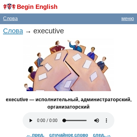
Begin English
Слова
меню
executive
Слова
→
executive
— исполнительный, администраторский,
организаторский
← пред.
случайное слово
след. →