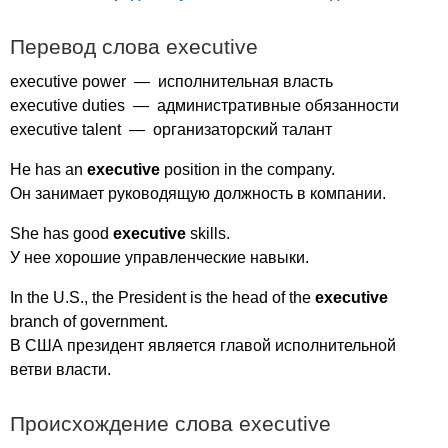
Перевод слова
executive
executive
power
— исполнительная власть
executive
duties
— административные обязанности
executive
talent
— организаторский талант
He
has
an
executive
position
in
the
company
.
Он занимает руководящую должность в компании.
She
has
good
executive
skills
.
У нее хорошие управленческие навыки.
In
the
U
.
S
.,
the
President
is
the
head
of
the
executive
branch
of
government
.
В США президент является главой исполнительной
ветви власти.
Происхождение слова
executive