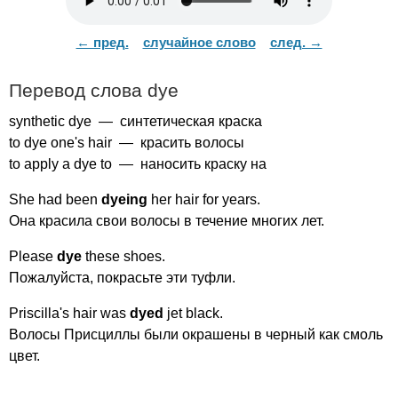
← пред.
случайное слово
след. →
Перевод слова
dye
synthetic
dye
— синтетическая краска
to
dye
one's
hair
— красить волосы
to
apply
a
dye
to
— наносить краску на
She
had
been
dyeing
her
hair
for
years
.
Она красила свои волосы в течение многих лет.
Please
dye
these
shoes
.
Пожалуйста, покрасьте эти туфли.
Priscilla's
hair
was
dyed
jet
black
.
Волосы Присциллы были окрашены в черный как смоль
цвет.