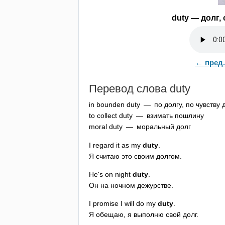
duty
— долг, 
← пред.
Перевод слова
duty
in
bounden
duty
— по долгу, по чувству 
to
collect
duty
— взимать пошлину
moral
duty
— моральный долг
I
regard
it
as
my
duty
.
Я считаю это своим долгом.
He's
on
night
duty
.
Он на ночном дежурстве.
I
promise
I
will
do
my
duty
.
Я обещаю, я выполню свой долг.