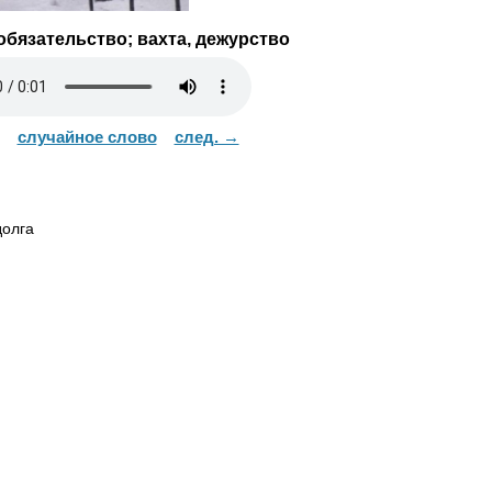
обязательство; вахта, дежурство
случайное слово
след. →
долга