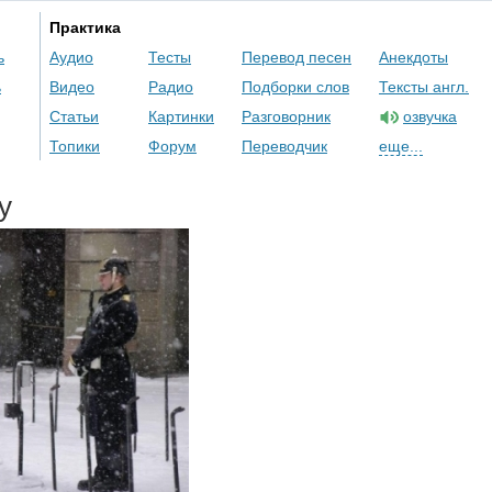
Практика
ь
Аудио
Тесты
Перевод песен
Анекдоты
ь
Видео
Радио
Подборки слов
Тексты англ.
Статьи
Картинки
Разговорник
озвучка
Топики
Форум
Переводчик
еще...
y