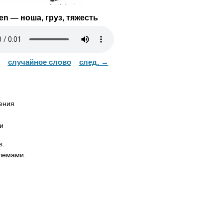
en
— ноша, груз, тяжесть
случайное слово
след. →
ения
и
s
.
блемами.