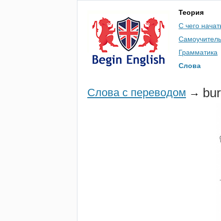
Теория
С чего начат
Самоучител
Грамматика
Слова
bu
Слова с переводом
→