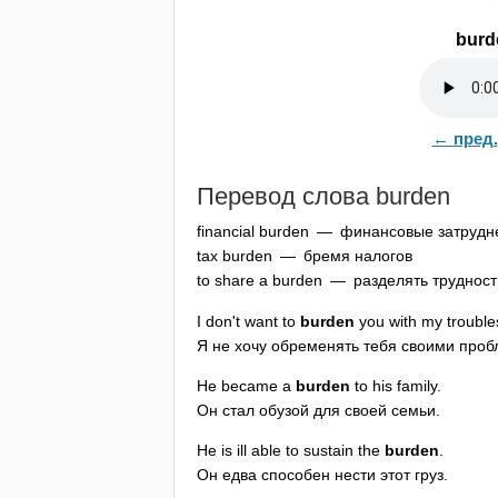
burd
← пред.
Перевод слова
burden
financial
burden
— финансовые затрудн
tax
burden
— бремя налогов
to
share
a
burden
— разделять трудност
I
don't
want
to
burden
you
with
my
trouble
Я не хочу обременять тебя своими про
He
became
a
burden
to
his
family
.
Он стал обузой для своей семьи.
He
is
ill
able
to
sustain
the
burden
.
Он едва способен нести этот груз.