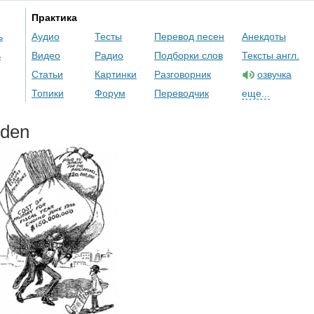
Практика
ь
Аудио
Тесты
Перевод песен
Анекдоты
ь
Видео
Радио
Подборки слов
Тексты англ.
Статьи
Картинки
Разговорник
озвучка
Топики
Форум
Переводчик
еще...
rden