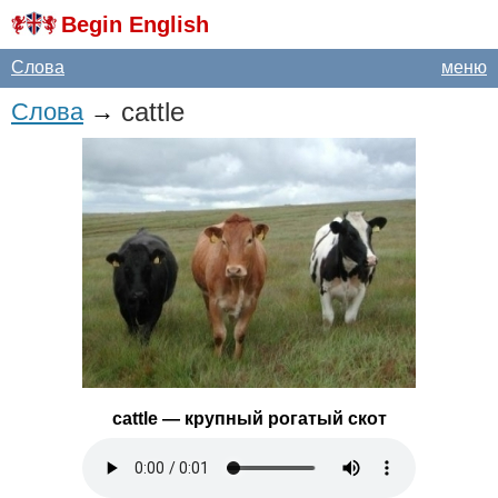
Begin English
Слова
меню
cattle
Слова
→
cattle
— крупный рогатый скот