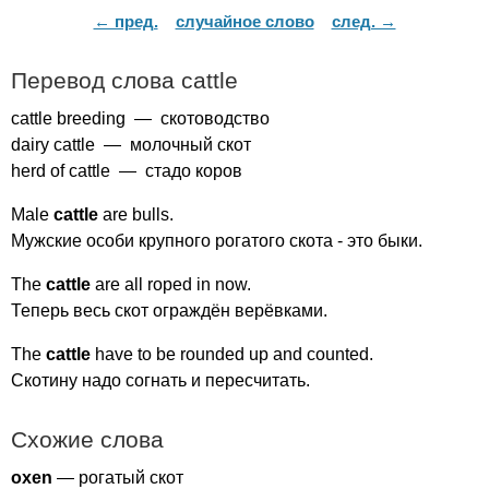
← пред.
случайное слово
след. →
Перевод слова
cattle
cattle
breeding
— скотоводство
dairy
cattle
— молочный скот
herd
of
cattle
— стадо коров
Male
cattle
are
bulls
.
Мужские особи крупного рогатого скота - это быки.
The
cattle
are
all
roped
in
now
.
Теперь весь скот ограждён верёвками.
The
cattle
have
to
be
rounded
up
and
counted
.
Скотину надо согнать и пересчитать.
Схожие слова
oxen
— рогатый скот