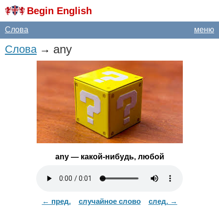
Begin English
Слова
меню
any
Слова
→
any
— какой-нибудь, любой
← пред.
случайное слово
след. →