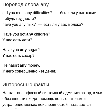
Перевод слова
any
did
you
meet
any
difficulties
? — были ли у вас какие-
нибудь трудности?
have
you
any
milk
? — есть ли у вас молоко?
Have
you
got
any
children
?
У вас есть дети?
Have
you
any
sugar
?
У вас есть сахар?
He
hasn't
any
money
.
У него совершенно нет денег.
Интересные факты
На жаргоне офисный системный администратор, в чьи
обязанности входит помощь пользователям и
устранение мелких неисправностей, называется