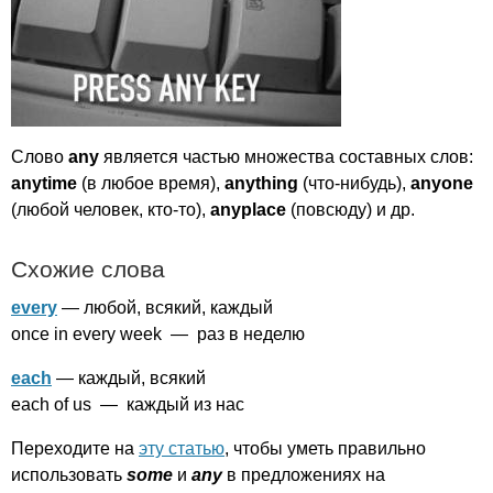
Слово
any
является частью множества составных слов:
anytime
(в любое время),
anything
(что-нибудь),
anyone
(любой человек, кто-то),
anyplace
(повсюду) и др.
Схожие слова
every
— любой, всякий, каждый
once
in
every
week
— раз в неделю
each
— каждый, всякий
each
of
us
— каждый из нас
Переходите на
эту статью
, чтобы уметь правильно
использовать
some
и
any
в предложениях на