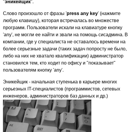
"
эникейщик
".
Слово произошло от фразы '
press
any
key
' (нажмите
любую клавишу), которая встречалась во множестве
программ. Пользователи искали на клавиатуре кнопку
'
any'
, не могли ее найти и звали на помощь сисадмина. В
компании, где у специалиста не оставалось времени на
более серьезные задачи (таких задач попросту не было,
либо на них не хватало квалификации) администратор
становился тем, кто ходит по офису и "показывает"
пользователям кнопку '
any'
.
Эникейщик - начальная ступенька в карьере многих
серьезных
IT-
специалистов (программистов, сетевых
инженеров, администраторов баз данных и др.)