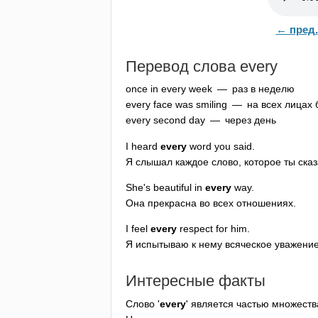
← пред.
Перевод слова
every
once
in
every
week
— раз в неделю
every
face
was
smiling
— на всех лицах 
every
second
day
— через день
I
heard
every
word
you
said
.
Я слышал каждое слово, которое ты сказ
She's
beautiful
in
every
way
.
Она прекрасна во всех отношениях.
I
feel
every
respect
for
him
.
Я испытываю к нему всяческое уважение
Интересные факты
Слово '
every
' является частью множеств