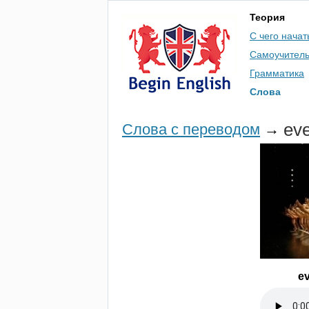
Теория
С чего начат
Самоучител
Грамматика
Слова
ev
Слова с переводом
→
e