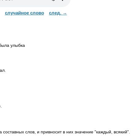
случайное слово
след. →
была улыбка
ал.
.
а составных слов, и привносит в них значение "каждый, всякий".