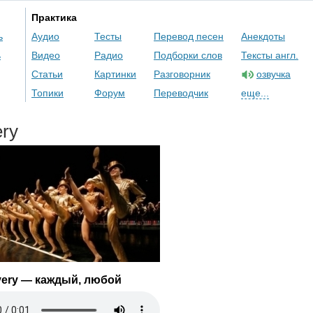
Практика
ь
Аудио
Тесты
Перевод песен
Анекдоты
ь
Видео
Радио
Подборки слов
Тексты англ.
Статьи
Картинки
Разговорник
озвучка
Топики
Форум
Переводчик
еще...
ery
very
— каждый, любой