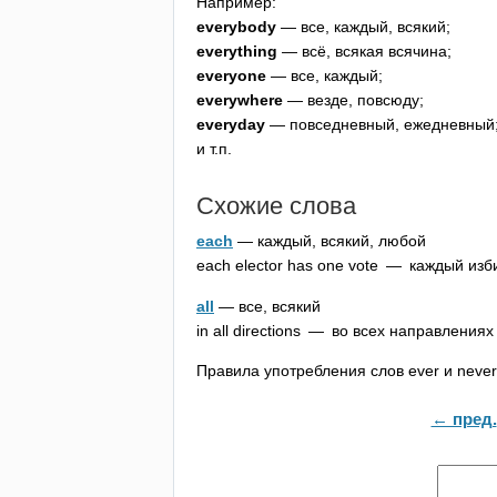
Например:
everybody
— все, каждый, всякий;
everything
— всё, всякая всячина;
everyone
— все, каждый;
everywhere
— везде, повсюду;
everyday
— повседневный, ежедневный
и т.п.
Схожие слова
each
— каждый, всякий, любой
each
elector
has
one
vote
— каждый изби
all
— все, всякий
in
all
directions
— во всех направлениях
Правила употребления слов
ever
и
never
← пред.