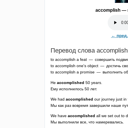
accomplish
— 
← пред.
Перевод слова
accomplish
to
accomplish
a
feat
— совершить подви
to
accomplish
one's
object
— достичь сво
to
accomplish
a
promise
— выполнить о
He
accomplished
50
years
.
Ему исполнилось 50 лет.
We
had
accomplished
our
journey
just
in
Мы как раз вовремя завершили наше пу
We
have
accomplished
all
we
set
out
to
d
Мы выполнили все, что намеревались.