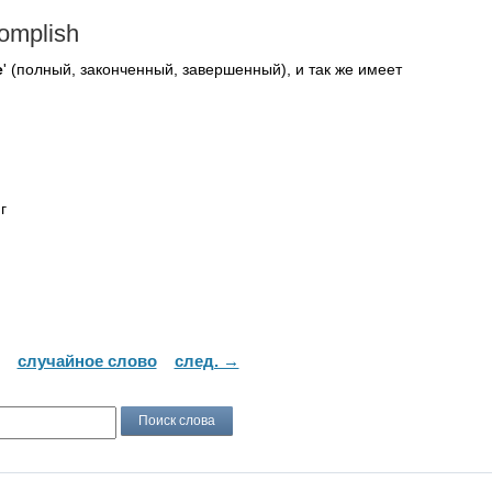
omplish
e
' (полный, законченный, завершенный), и так же имеет
г
случайное слово
след. →