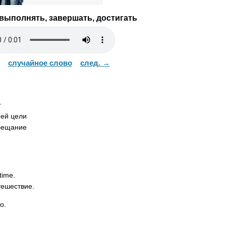
выполнять, завершать, достигать
случайное слово
след. →
г
ей цели
бещание
time
.
тешествие.
o
.