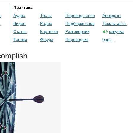
Практика
ь
Аудио
Тесты
Перевод песен
Анекдоты
ь
Видео
Радио
Подборки слов
Тексты англ.
Статьи
Картинки
Разговорник
озвучка
Топики
Форум
Переводчик
еще...
complish