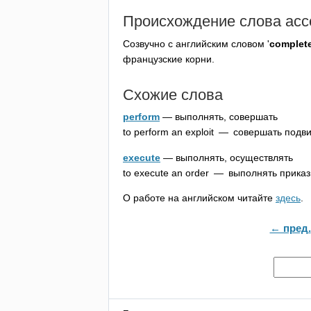
Происхождение слова
acc
Созвучно с английским словом '
complet
французские корни.
Схожие слова
perform
— выполнять, совершать
to
perform
an
exploit
— совершать подви
execute
— выполнять, осуществлять
to
execute
an
order
— выполнять приказ
О работе на английском читайте
здесь
.
← пред.