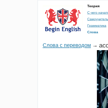
Теория
С чего начат
Самоучител
Грамматика
Слова
ac
Слова с переводом
→