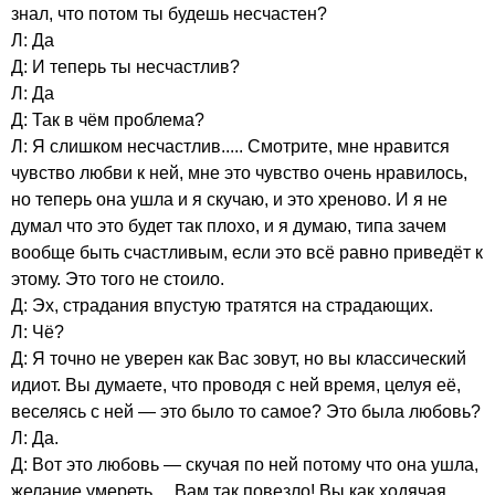
знал, что потом ты будешь несчастен?
Л: Да
Д: И теперь ты несчастлив?
Л: Да
Д: Так в чём проблема?
Л: Я слишком несчастлив..... Смотрите, мне нравится
чувство любви к ней, мне это чувство очень нравилось,
но теперь она ушла и я скучаю, и это хреново. И я не
думал что это будет так плохо, и я думаю, типа зачем
вообще быть счастливым, если это всё равно приведёт к
этому. Это того не стоило.
Д: Эх, страдания впустую тратятся на страдающих.
Л: Чё?
Д: Я точно не уверен как Вас зовут, но вы классический
идиот. Вы думаете, что проводя с ней время, целуя её,
веселясь с ней — это было то самое? Это была любовь?
Л: Да.
Д: Вот это любовь — скучая по ней потому что она ушла,
желание умереть.... Вам так повезло! Вы как ходячая