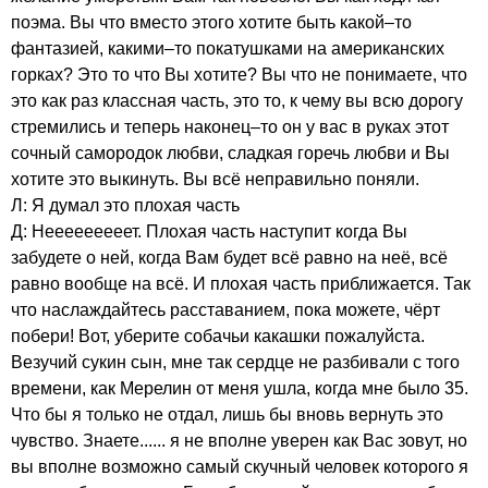
поэма. Вы что вместо этого хотите быть какой–то
фантазией, какими–то покатушками на американских
горках? Это то что Вы хотите? Вы что не понимаете, что
это как раз классная часть, это то, к чему вы всю дорогу
стремились и теперь наконец–то он у вас в руках этот
сочный самородок любви, сладкая горечь любви и Вы
хотите это выкинуть. Вы всё неправильно поняли.
Л: Я думал это плохая часть
Д: Нееееееееет. Плохая часть наступит когда Вы
забудете о ней, когда Вам будет всё равно на неё, всё
равно вообще на всё. И плохая часть приближается. Так
что наслаждайтесь расставанием, пока можете, чёрт
побери! Вот, уберите собачьи какашки пожалуйста.
Везучий сукин сын, мне так сердце не разбивали с того
времени, как Мерелин от меня ушла, когда мне было 35.
Что бы я только не отдал, лишь бы вновь вернуть это
чувство. Знаете...... я не вполне уверен как Вас зовут, но
вы вполне возможно самый скучный человек которого я