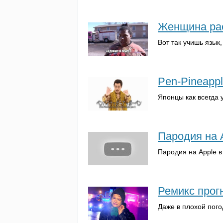
Женщина рас
Вот так учишь язык
Pen-Pineapp
Японцы как всегда 
Пародия на 
Пародия на
Apple
в
Ремикс прог
Даже в плохой пого