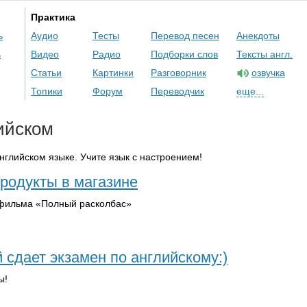
Практика
ь
Аудио
Тесты
Перевод песен
Анекдоты
ь
Видео
Радио
Подборки слов
Тексты англ.
Статьи
Картинки
Разговорник
озвучка
Топики
Форум
Переводчик
еще...
ийском
глийском языке. Учите язык с настроением!
родукты в магазине
фильма «Полный расколбас»
 сдает экзамен по английскому:)
ы!