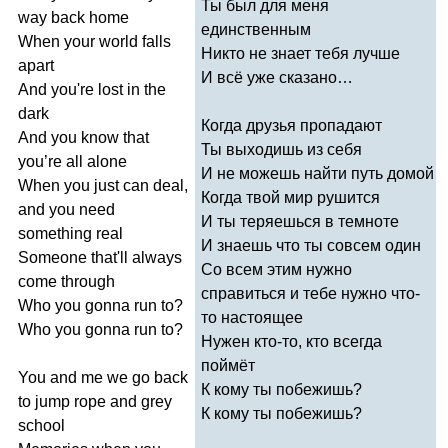
Ты был для меня
way
back
home
единственным
When
your
world
falls
Никто не знает тебя лучше
apart
И всё уже сказано…
And
you're
lost
in
the
dark
Когда друзья пропадают
And
you
know
that
Ты выходишь из себя
you
’
re
all
alone
И не можешь найти путь домой
When
you
just
can
deal
,
Когда твой мир рушится
and
you
need
И ты теряешься в темноте
something
real
И знаешь что ты совсем один
Someone
that'll
always
Со всем этим нужно
come
through
справиться и тебе нужно что-
Who
you
gonna
run
to
?
то настоящее
Who
you
gonna
run
to
?
Нужен кто-то, кто всегда
поймёт
You
and
me
we
go
back
К кому ты побежишь?
to
jump
rope
and
grey
К кому ты побежишь?
school