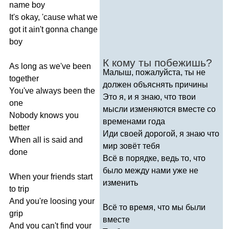
name
boy
It's
okay
, '
cause
what
we
got
it
ain't
gonna
change
boy
К кому ты побежишь?
As
long
as
we've
been
Малыш, пожалуйста, ты не
together
должен объяснять причины
You've
always
been
the
Это я, и я знаю, что твои
one
мысли изменяются вместе со
Nobody
knows
you
временами года
better
Иди своей дорогой, я знаю что
When
all
is
said
and
мир зовёт тебя
done
Всё в порядке, ведь то, что
было между нами уже не
When
your
friends
start
изменить
to
trip
And
you're
loosing
your
Всё то время, что мы были
grip
вместе
And
you
can't
find
your