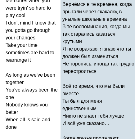
Memories
when
you
Вернёмся в те времена, когда
were
tryin'
so
hard
to
прыгали через скакалку, в
play
cool
унылые школьные времена
I
don't
mind
I
know
that
В те воспоминания, когда мы
you
gotta
go
through
так старались казаться
your
changes
крутыми
Take
your
time
Я не возражаю, я знаю что ты
sometimes
are
hard
to
должен был измениться
rearrange
it
Не торопись, иногда так трудно
перестроиться
As
long
as
we've
been
together
Всё то время, что мы были
You've
always
been
the
вместе
one
Ты был для меня
Nobody
knows
you
единственным
better
Никто не знает тебя лучше
When
all
is
said
and
И всё уже сказано…
done
Когда друзья пропадают