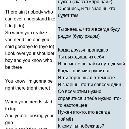
нужен (сказал «прощай»)
Обернись, и ты знаешь кто
There
ain't
nobody
who
будет там
can
ever
understand
like
I
do
(
I
do
)
Ты знаешь, что я всегда буду
So
when
you
realize
рядом (буду рядом)
you
need
the
one
you
said
goodbye
to
(
bye
to
)
Когда друзья пропадают
Look
over
your
shoulder
Ты выходишь из себя
boy
and
you
know
who
И не можешь найти путь домой
be
there
Когда твой мир рушится
И ты теряешься в темноте
You
know
I'm
gonna
be
И знаешь что ты совсем один
right
there
(
right
there
)
Со всем этим нужно
справиться и тебе нужно что-
When
your
friends
start
то настоящее
to
trip
Нужен кто-то, кто всегда
And
you
’
re
loosing
your
поймёт
grip
К кому ты побежишь?