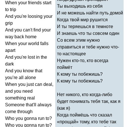
When
your
friends
start
Ты выходишь из себя
to
trip
И не можешь найти путь домой
And
you're
loosing
your
Когда твой мир рушится
grip
И ты теряешься в темноте
And
you
can't
find
your
И знаешь что ты совсем один
way
back
home
Со всем этим нужно
When
your
world
falls
справиться и тебе нужно что-
apart
то настоящее
And
you're
lost
in
the
Нужен кто-то, кто всегда
dark
поймёт
And
you
know
that
К кому ты побежишь?
you
’
re
all
alone
К кому ты побежишь?
When
you
just
can
deal
,
and
you
need
Нет никого, кто когда-либо
something
real
будет понимать тебя так, как я
Someone
that'll
always
(как я)
come
through
Когда поймёшь что сказал
Who
you
gonna
run
to
?
«прощай» тому, кто тебе так
Who
you
gonna
run
to
?