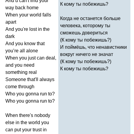
And
u
can't
find
your
К кому ты побежишь?
way
back
home
When
your
world
falls
Когда не останется больше
apart
человека, которому ты
And
you're
lost
in
the
сможешь довериться
dark
(К кому ты побежишь?)
And
you
know
that
И поймёшь, что ненавистники
you
’
re
all
alone
вокруг ничего не значат
When
you
just
can
deal
,
(К кому ты побежишь?)
and
you
need
К кому ты побежишь?
something
real
Someone
that'll
always
come
through
Who
you
gonna
run
to
?
Who
you
gonna
run
to
?
When
there's
nobody
else
in
the
world
you
can
put
your
trust
in