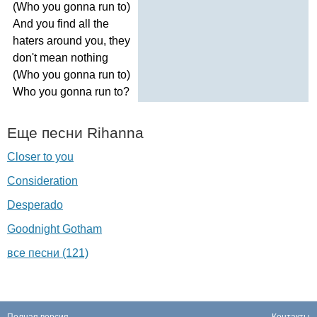
(
Who
you
gonna
run
to
)
And
you
find
all
the
haters
around
you
,
they
don't
mean
nothing
(
Who
you
gonna
run
to
)
Who
you
gonna
run
to
?
Еще песни
Rihanna
Closer to you
Consideration
Desperado
Goodnight Gotham
все песни (121)
Полная версия
Контакты