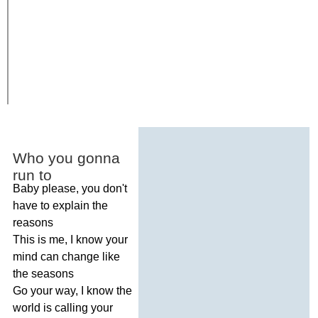
Who
you
gonna
run
to
Baby
please
,
you
don't
have
to
explain
the
reasons
This
is
me
,
I
know
your
mind
can
change
like
the
seasons
Go
your
way
,
I
know
the
world
is
calling
your