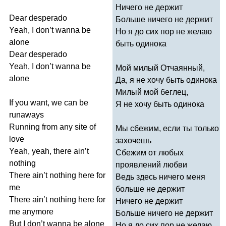
Ничего не держит
Dear
desperado
Больше ничего не держит
Yeah
,
I
don
’
t
wanna
be
Но я до сих пор не желаю
alone
быть одинока
Dear
desperado
Yeah
,
I
don
’
t
wanna
be
Мой милый Отчаянный,
alone
Да, я не хочу быть одинока
Милый мой беглец,
If
you
want
,
we
can
be
Я не хочу быть одинока
runaways
Running
from
any
site
of
Мы сбежим, если ты только
love
захочешь
Yeah
,
yeah
,
there
ain
’
t
Сбежим от любых
nothing
проявлений любви
There
ain
’
t
nothing
here
for
Ведь здесь ничего меня
me
больше не держит
There
ain
’
t
nothing
here
for
Ничего не держит
me
anymore
Больше ничего не держит
But
I
don
’
t
wanna
be
alone
Но я до сих пор не желаю