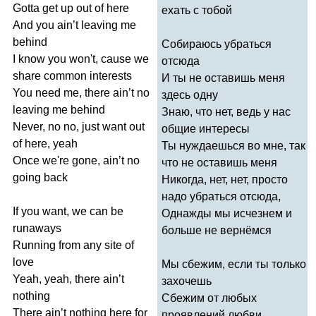
Gotta
get
up
out
of
here
ехать с тобой
And
you
ain
’
t
leaving
me
behind
Собираюсь убраться
I
know
you
won't
,
cause
we
отсюда
share
common
interests
И ты не оставишь меня
You
need
me
,
there
ain
’
t
no
здесь одну
leaving
me
behind
Знаю, что нет, ведь у нас
Never
,
no
no
,
just
want
out
общие интересы
of
here
,
yeah
Ты нуждаешься во мне, так
Once
we're
gone
,
ain
’
t
no
что не оставишь меня
going
back
Никогда, нет, нет, просто
надо убраться отсюда,
If
you
want
,
we
can
be
Однажды мы исчезнем и
runaways
больше не вернёмся
Running
from
any
site
of
love
Мы сбежим, если ты только
Yeah
,
yeah
,
there
ain
’
t
захочешь
nothing
Сбежим от любых
There
ain
’
t
nothing
here
for
проявлений любви