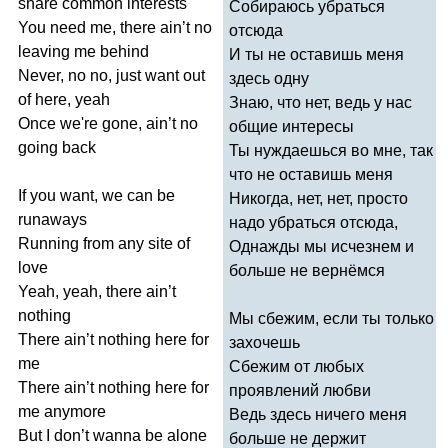
share
common
interests
Собираюсь убраться
You
need
me
,
there
ain
’
t
no
отсюда
leaving
me
behind
И ты не оставишь меня
Never
,
no
no
,
just
want
out
здесь одну
of
here
,
yeah
Знаю, что нет, ведь у нас
Once
we're
gone
,
ain
’
t
no
общие интересы
going
back
Ты нуждаешься во мне, так
что не оставишь меня
If
you
want
,
we
can
be
Никогда, нет, нет, просто
runaways
надо убраться отсюда,
Running
from
any
site
of
Однажды мы исчезнем и
love
больше не вернёмся
Yeah
,
yeah
,
there
ain
’
t
nothing
Мы сбежим, если ты только
There
ain
’
t
nothing
here
for
захочешь
me
Сбежим от любых
There
ain
’
t
nothing
here
for
проявлений любви
me
anymore
Ведь здесь ничего меня
But
I
don
’
t
wanna
be
alone
больше не держит