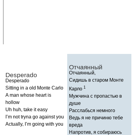
Отчаянный
Отчаянный,
Desperado
Сидишь в старом Монте
Desperado
1
Sitting
in
a
old
Monte
Carlo
Карло
A
man
whose
heart
is
Мужчина с пропастью в
hollow
душе
Uh
huh
,
take
it
easy
Расслабься немного
I
’
m
not
tryna
go
against
you
Ведь я не причиню тебе
Actually
,
I
’
m
going
with
you
вреда
Напротив, я собираюсь