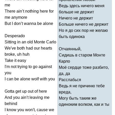
me
Ведь здесь ничего меня
There
ain
’
t
nothing
here
for
больше не держит
me
anymore
Ничего не держит
But
I
don
’
t
wanna
be
alone
Больше ничего не держит
Но я до сих пор не желаю
Desperado
быть одинока
Sitting
in
an
old
Monte
Carlo
We've
both
had
our
hearts
Отчаянный,
broke
,
uh
huh
Сидишь в старом Монте
Take
it
easy
Карло
I'm
not
trying
to
go
against
Моё сердце тоже разбито,
you
да, да
I
can
be
alone
wolf
with
you
Расслабься
Ведь я не причиню тебе
Gotta
get
up
out
of
here
вреда,
And
you
ain
’
t
leaving
me
Могу быть таким же
behind
одиноким волком, как и ты
I
know
you
won't
,
cause
we