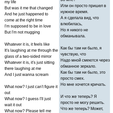
my
life
Или он просто пришел в
But
was
it
me
that
changed
нужное время.
And
he
just
happened
to
А я сделала вид, что
come
at
the
right
time
влюбилась,
I'm
supposed
to
be
in
love
Но я никого не
But
I'm
not
mugging
обманывала.
Whatever
it
is
,
it
feels
like
Как бы там ни было, я
It's
laughing
at
me
through
the
чувствую, что
glass
of
a
two-sided
mirror
Надо мной смеются через
Whatever
it
is
,
it's
just
sitting
обманное зеркало.
there
laughing
at
me
Как бы там ни было, это
And
I
just
wanna
scream
просто смех.
Но мне хочется кричать.
What
now
?
I
just
can't
figure
it
out
И что же теперь? Я
What
now
?
I
guess
I'll
just
просто не могу решить.
wait
it
out
Что же теперь? Может,
What
now
?
Please
tell
me