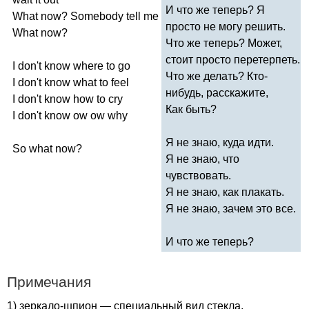
И что же теперь? Я
What
now
?
Somebody
tell
me
просто не могу решить.
What
now
?
Что же теперь? Может,
стоит просто перетерпеть.
I
don't
know
where
to
go
Что же делать? Кто-
I
don't
know
what
to
feel
нибудь, расскажите,
I
don't
know
how
to
cry
Как быть?
I
don't
know
ow
ow
why
Я не знаю, куда идти.
So
what
now
?
Я не знаю, что
чувствовать.
Я не знаю, как плакать.
Я не знаю, зачем это все.
И что же теперь?
Примечания
1) зеркало-шпион — специальный вид стекла,