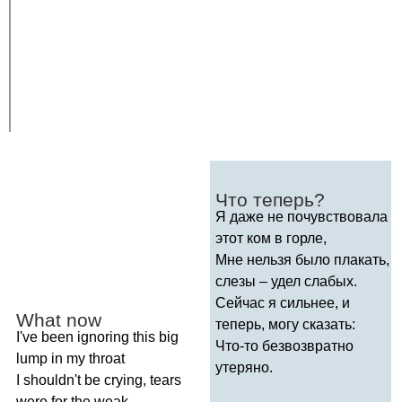
Что теперь?
Я даже не почувствовала
этот ком в горле,
Мне нельзя было плакать,
слезы – удел слабых.
Сейчас я сильнее, и
What
now
теперь, могу сказать:
I've
been
ignoring
this
big
Что-то безвозвратно
lump
in
my
throat
утеряно.
I
shouldn't
be
crying
,
tears
were
for
the
weak