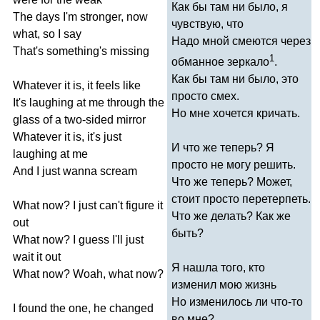
Как бы там ни было, я
The
days
I'm
stronger
,
now
чувствую, что
what
,
so
I
say
Надо мной смеются через
That's
something's
missing
1
обманное зеркало
.
Как бы там ни было, это
Whatever
it
is
,
it
feels
like
просто смех.
It's
laughing
at
me
through
the
Но мне хочется кричать.
glass
of
a
two-sided
mirror
Whatever
it
is
,
it's
just
И что же теперь? Я
laughing
at
me
просто не могу решить.
And
I
just
wanna
scream
Что же теперь? Может,
стоит просто перетерпеть.
What
now
?
I
just
can't
figure
it
Что же делать? Как же
out
быть?
What
now
?
I
guess
I'll
just
wait
it
out
Я нашла того, кто
What
now
?
Woah
,
what
now
?
изменил мою жизнь
Но изменилось ли что-то
I
found
the
one
,
he
changed
во мне?