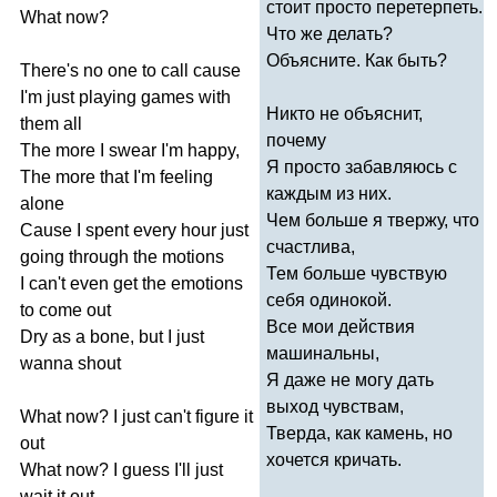
стоит просто перетерпеть.
What
now
?
Что же делать?
Объясните. Как быть?
There's
no
one
to
call
cause
I'm
just
playing
games
with
Никто не объяснит,
them
all
почему
The
more
I
swear
I'm
happy
,
Я просто забавляюсь с
The
more
that
I'm
feeling
каждым из них.
alone
Чем больше я твержу, что
Cause
I
spent
every
hour
just
счастлива,
going
through
the
motions
Тем больше чувствую
I
can't
even
get
the
emotions
себя одинокой.
to
come
out
Все мои действия
Dry
as
a
bone
,
but
I
just
машинальны,
wanna
shout
Я даже не могу дать
выход чувствам,
What
now
?
I
just
can't
figure
it
Тверда, как камень, но
out
хочется кричать.
What
now
?
I
guess
I'll
just
wait
it
out