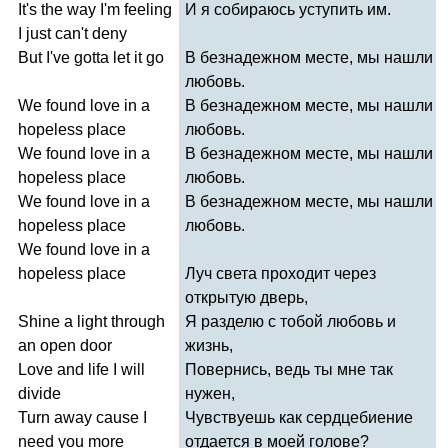
It's
the
way
I'm
feeling
И я собираюсь уступить им.
I
just
can't
deny
But
I've
gotta
let
it
go
В безнадежном месте, мы нашли
любовь.
We
found
love
in
a
В безнадежном месте, мы нашли
hopeless
place
любовь.
We
found
love
in
a
В безнадежном месте, мы нашли
hopeless
place
любовь.
We
found
love
in
a
В безнадежном месте, мы нашли
hopeless
place
любовь.
We
found
love
in
a
hopeless
place
Луч света проходит через
открытую дверь,
Shine
a
light
through
Я разделю с тобой любовь и
an
open
door
жизнь,
Love
and
life
I
will
Повернись, ведь ты мне так
divide
нужен,
Turn
away
cause
I
Чувствуешь как сердцебиение
need
you
more
отдается в моей голове?