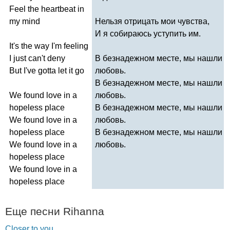
Feel
the
heartbeat
in
my
mind
Нельзя отрицать мои чувства,
И я собираюсь уступить им.
It's
the
way
I'm
feeling
I
just
can't
deny
В безнадежном месте, мы нашли
But
I've
gotta
let
it
go
любовь.
В безнадежном месте, мы нашли
We
found
love
in
a
любовь.
hopeless
place
В безнадежном месте, мы нашли
We
found
love
in
a
любовь.
hopeless
place
В безнадежном месте, мы нашли
We
found
love
in
a
любовь.
hopeless
place
We
found
love
in
a
hopeless
place
Еще песни
Rihanna
Closer to you