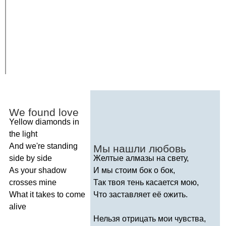
We
found
love
Yellow
diamonds
in
the
light
And
we're
standing
Мы нашли любовь
side
by
side
Желтые алмазы на свету,
As
your
shadow
И мы стоим бок о бок,
crosses
mine
Так твоя тень касается мою,
What
it
takes
to
come
Что заставляет её ожить.
alive
Нельзя отрицать мои чувства,