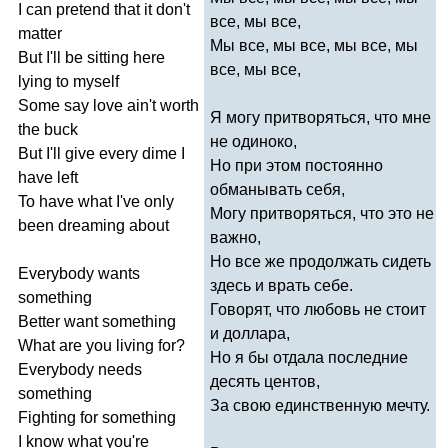
I
can
pretend
that
it
don't
все, мы все,
matter
Мы все, мы все, мы все, мы
But
I'll
be
sitting
here
все, мы все,
lying
to
myself
Some
say
love
ain't
worth
Я могу притворяться, что мне
the
buck
не одиноко,
But
I'll
give
every
dime
I
Но при этом постоянно
have
left
обманывать себя,
To
have
what
I've
only
Могу притворяться, что это не
been
dreaming
about
важно,
Но все же продолжать сидеть
Everybody
wants
здесь и врать себе.
something
Говорят, что любовь не стоит
Better
want
something
и доллара,
What
are
you
living
for
?
Но я бы отдала последние
Everybody
needs
десять центов,
something
За свою единственную мечту.
Fighting
for
something
I
know
what
you're