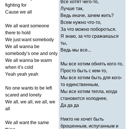
Все хотят чего-то,
fighting
for
Лучше так,
Cause
we
all
Ведь иначе, зачем жить?
Всем нужно что-то,
We
all
want
someone
За что можно побороться.
there
to
hold
Я знаю, за что сражаешься
We
just
want
somebody
ты,
We
all
wanna
be
Ведь мы все...
somebody
’
s
one
and
only
We
all
wanna
be
warm
Мы все хотим обнять кого-то,
when
it
’
s
cold
Просто быть с кем-то,
Yeah
yeah
yeah
Мы все хотим быть для кого-
то единственным,
No
one
wants
to
be
left
Мы все хотим тепла, когда
scared
and
lonely
становится холоднее,
We
all
,
we
all
,
we
all
,
we
Да да да
all
Никто не хочет быть
We
all
want
the
same
брошенным, испуганным и