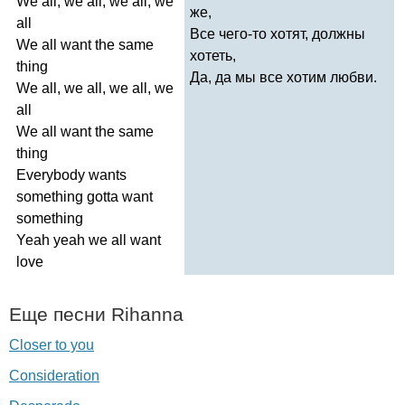
We
all
,
we
all
,
we
all
,
we
же,
all
Все чего-то хотят, должны
We
all
want
the
same
хотеть,
thing
Да, да мы все хотим любви.
We
all
,
we
all
,
we
all
,
we
all
We
all
want
the
same
thing
Everybody
wants
something
gotta
want
something
Yeah
yeah
we
all
want
love
Еще песни
Rihanna
Closer to you
Consideration