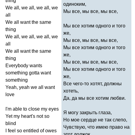
thing
одиноким,
We
all
,
we
all
,
we
all
,
we
Мы все, мы все, мы все,
all
We
all
want
the
same
Мы все хотим одного и того
thing
же,
We
all
,
we
all
,
we
all
,
we
Мы все, мы все, мы все,
all
Мы все хотим одного и того
We
all
want
the
same
же,
thing
Мы все, мы все, мы все,
Everybody
wants
Мы все хотим одного и того
something
gotta
want
же,
something
Все чего-то хотят, должны
Yeah
,
yeah
we
all
want
хотеть,
love
Да, да мы все хотим любви.
I'm
able
to
close
my
eyes
Я могу закрыть глаза,
Yet
my
heart's
not
so
Но мое сердце не так слепо,
blind
Чувствую, что имею право на
I
feel
so
entitled
of
owes
этот должок,