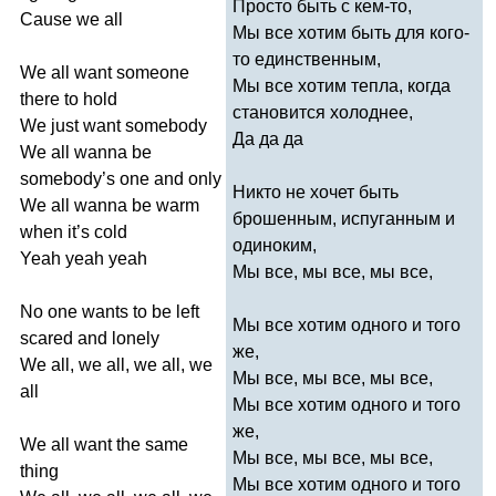
Просто быть с кем-то,
Cause
we
all
Мы все хотим быть для кого-
то единственным,
We
all
want
someone
Мы все хотим тепла, когда
there
to
hold
становится холоднее,
We
just
want
somebody
Да да да
We
all
wanna
be
somebody
’
s
one
and
only
Никто не хочет быть
We
all
wanna
be
warm
брошенным, испуганным и
when
it
’
s
cold
одиноким,
Yeah
yeah
yeah
Мы все, мы все, мы все,
No
one
wants
to
be
left
Мы все хотим одного и того
scared
and
lonely
же,
We
all
,
we
all
,
we
all
,
we
Мы все, мы все, мы все,
all
Мы все хотим одного и того
же,
We
all
want
the
same
Мы все, мы все, мы все,
thing
Мы все хотим одного и того