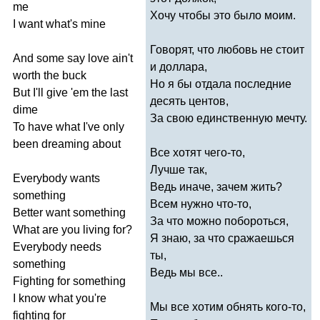
me
Хочу чтобы это было моим.
I
want
what's
mine
Говорят, что любовь не стоит
And
some
say
love
ain't
и доллара,
worth
the
buck
Но я бы отдала последние
But
I'll
give
'
em
the
last
десять центов,
dime
За свою единственную мечту.
To
have
what
I've
only
been
dreaming
about
Все хотят чего-то,
Лучше так,
Everybody
wants
Ведь иначе, зачем жить?
something
Всем нужно что-то,
Better
want
something
За что можно побороться,
What
are
you
living
for
?
Я знаю, за что сражаешься
Everybody
needs
ты,
something
Ведь мы все..
Fighting
for
something
I
know
what
you're
Мы все хотим обнять кого-то,
fighting
for