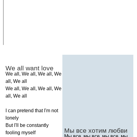
We
all
want
love
We
all
,
We
all
,
We
all
,
We
all
,
We
all
We
all
,
We
all
,
We
all
,
We
all
,
We
all
I
can
pretend
that
I'm
not
lonely
But
I'll
be
constantly
Мы все хотим любви
fooling
myself
Мы все, мы все, мы все, мы