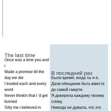
The
last
time
Once
was
a
time
you
and
i
Made
a
promise
till
the
В последний раз
day
we
die
Было время, когда ты и я,
I
trusted
each
and
every
Дали обещание быть вместе
word
до самой смерти.
Never
thinkin
that
i
'
d
get
Я доверяла каждому твоему
burned
слову,
Silly
me
i
believed
in
Никогда не думала, что это