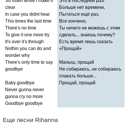
So
listen
while
i
make
it
Это в последний раз!
clear
Больше нет времени,
In
case
you
didnt
hear
Пытаться ещё раз,
This
times
the
last
time
Все кончено,
There's
no
time
Ты ничего не можешь с этим
To
give
it
one
more
try
сделать... знаешь почему?
It's
over
it's
through
Есть время лишь сказать
Nothin
you
can
do
and
«Прощай»
wonder
why
There's
only
time
to
say
Малыш, прощай
goodbye
Не собираюсь, не собираюсь
плакать больше...
Baby
goodbye
Прощай, прощай
Never
gunna
never
gunna
cry
no
more
Goodbye
goodbye
Еще песни
Rihanna