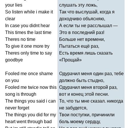
your
lies
слушать эту ложь,
So
listen
while
i
make
it
Так что выслушай, когда я
clear
доходчиво объясняю,
In
case
you
didnt
hear
А если ты не расслышал —
This
times
the
last
time
Это в последний раз!
Theres
no
time
Больше нет времени,
To
give
it
one
more
try
Пытаться ещё раз,
Theres
only
time
to
say
Есть время лишь сказать
goodbye
«Прощай»
Fooled
me
once
shame
Одурачил меня один раз, тебе
on
you
должно быть стыдно,
Fooled
me
twice
now
this
Одурачил меня второй раз,
song
is
through
вот и конец этой песни.
The
things
you
said
i
can
То, что ты мне сказал. никогда
never
forget
не забудется,
The
things
you
did
for
my
Твои поступки, причинили
heart
went
through
bad
боль моему сердцу,