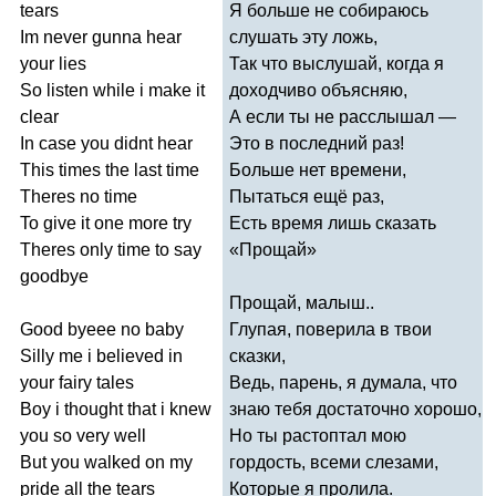
tears
Я больше не собираюсь
Im
never
gunna
hear
слушать эту ложь,
your
lies
Так что выслушай, когда я
So
listen
while
i
make
it
доходчиво объясняю,
clear
А если ты не расслышал —
In
case
you
didnt
hear
Это в последний раз!
This
times
the
last
time
Больше нет времени,
Theres
no
time
Пытаться ещё раз,
To
give
it
one
more
try
Есть время лишь сказать
Theres
only
time
to
say
«Прощай»
goodbye
Прощай, малыш..
Good
byeee
no
baby
Глупая, поверила в твои
Silly
me
i
believed
in
сказки,
your
fairy
tales
Ведь, парень, я думала, что
Boy
i
thought
that
i
knew
знаю тебя достаточно хорошо,
you
so
very
well
Но ты растоптал мою
But
you
walked
on
my
гордость, всеми слезами,
pride
all
the
tears
Которые я пролила.