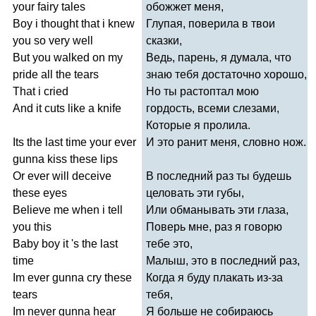
your
fairy
tales
обожжет меня,
Boy
i
thought
that
i
knew
Глупая, поверила в твои
you
so
very
well
сказки,
But
you
walked
on
my
Ведь, парень, я думала, что
pride
all
the
tears
знаю тебя достаточно хорошо,
That
i
cried
Но ты растоптал мою
And
it
cuts
like
a
knife
гордость, всеми слезами,
Которые я пролила.
Its
the
last
time
your
ever
И это ранит меня, словно нож.
gunna
kiss
these
lips
Or
ever
will
deceive
В последний раз ты будешь
these
eyes
целовать эти губы,
Believe
me
when
i
tell
Или обманывать эти глаза,
you
this
Поверь мне, раз я говорю
Baby
boy
it
'
s
the
last
тебе это,
time
Малыш, это в последний раз,
Im
ever
gunna
cry
these
Когда я буду плакать из-за
tears
тебя,
Im
never
gunna
hear
Я больше не собираюсь