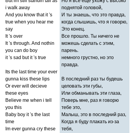
But
im
still
standin
tall
as
Но я все ещё ухожу с высоко
i
walk
away
поднятой головой,
And
you
know
that
it
'
s
И ты знаешь, что это правда,
true
when
you
hear
me
когда слышишь, что я говорю,
say
Это конец.
It
'
s
over
Все прошло. Ты ничего не
It
'
s
through
.
And
nothin
можешь сделать с этим,
you
can
do
boy
парень.
it
'
s
sad
but
it
'
s
true
немного грустно, но это
правда.
Its
the
last
time
your
ever
gunna
kiss
these
lips
В последний раз ты будешь
Or
ever
will
decieve
целовать эти губы,
these
eyes
Или обманывать эти глаза,
Believe
me
when
i
tell
Поверь мне, раз я говорю
you
this
тебе это,
Baby
boy
it
'
s
the
last
Малыш, это в последний раз,
time
Когда я буду плакать из-за
Im
ever
gunna
cry
these
тебя,