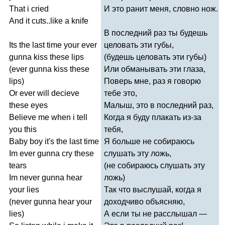
That
i
cried
И это ранит меня, словно нож.
And
it
cuts
..
like
a
knife
В последний раз ты будешь
Its
the
last
time
your
ever
целовать эти губы,
gunna
kiss
these
lips
(будешь целовать эти губы)
(
ever
gunna
kiss
these
Или обманывать эти глаза,
lips
)
Поверь мне, раз я говорю
Or
ever
will
decieve
тебе это,
these
eyes
Малыш, это в последний раз,
Believe
me
when
i
tell
Когда я буду плакать из-за
you
this
тебя,
Baby
boy
it's
the
last
time
Я больше не собираюсь
Im
ever
gunna
cry
these
слушать эту ложь,
tears
(не собираюсь слушать эту
Im
never
gunna
hear
ложь)
your
lies
Так что выслушай, когда я
(
never
gunna
hear
your
доходчиво объясняю,
lies
)
А если ты не расслышал —