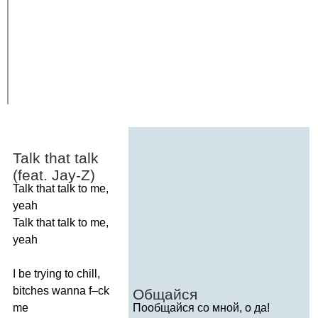
Talk
that
talk
(
feat
.
Jay-Z
)
Talk
that
talk
to
me
,
yeah
Talk
that
talk
to
me
,
yeah
I
be
trying
to
chill
,
bitches
wanna
f
–
ck
Общайся
me
Пообщайся со мной, о да!