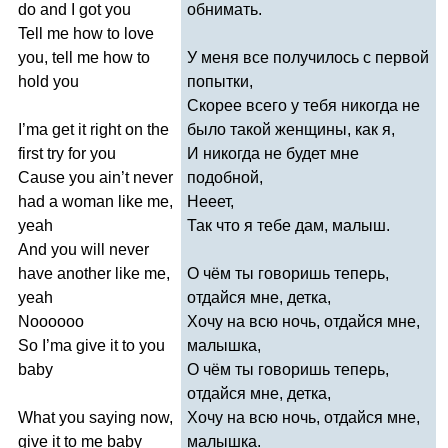
do
and
I
got
you
обнимать.
Tell
me
how
to
love
you
,
tell
me
how
to
У меня все получилось с первой
hold
you
попытки,
Скорее всего у тебя никогда не
I
’
ma
get
it
right
on
the
было такой женщины, как я,
first
try
for
you
И никогда не будет мне
Cause
you
ain
’
t
never
подобной,
had
a
woman
like
me
,
Нееет,
yeah
Так что я тебе дам, малыш.
And
you
will
never
have
another
like
me
,
О чём ты говоришь теперь,
yeah
отдайся мне, детка,
Noooooo
Хочу на всю ночь, отдайся мне,
So
I
’
ma
give
it
to
you
малышка,
baby
О чём ты говоришь теперь,
отдайся мне, детка,
What
you
saying
now
,
Хочу на всю ночь, отдайся мне,
give
it
to
me
baby
малышка.