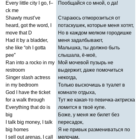
Every
little
city
I
go
,
f
–
Пообщайся со мной, о да!
ck
me
Shawty
must
’
ve
Стараюсь отморозиться от
heard
,
got
the
word
,
I
потаскушек, которые меня хотят,
move
that
D
Но в каждом мелком городишке
Had
it
by
a
bladder
,
меня задалбывают,
she
like
“
oh
I
gotta
Малышка, ты должно быть
pee
”
слышала, ё-моё,
Ran
into
a
rocko
in
my
Мой мочевой пузырь не
restroom
выдержит, даже помочиться
Singer
slash
actress
некогда,
in
my
bedroom
Только выскочишь в туалет в
God
I
have
the
ticket
комнате отдыха,
for
a
walk
through
Тут же какая-то певичка-актриска
Everything
that
do
is
ломится в твоё купе.
big
Боже, у меня же билет без
I
talk
big
money
,
I
talk
пересадок,
big
homes
Я не привык размениваться по
I
sell
out
arenas
,
I
call
мелочам,