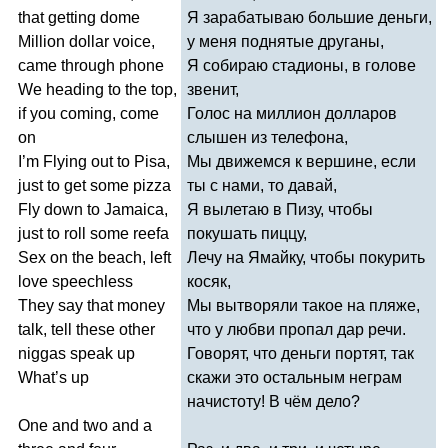
that
getting
dome
Я зарабатываю большие деньги,
Million
dollar
voice
,
у меня поднятые друганы,
came
through
phone
Я собираю стадионы, в голове
We
heading
to
the
top
,
звенит,
if
you
coming
,
come
Голос на миллион долларов
on
слышен из телефона,
I
’
m
Flying
out
to
Pisa
,
Мы движемся к вершине, если
just
to
get
some
pizza
ты с нами, то давай,
Fly
down
to
Jamaica
,
Я вылетаю в Пизу, чтобы
just
to
roll
some
reefa
покушать пиццу,
Sex
on
the
beach
,
left
Лечу на Ямайку, чтобы покурить
love
speechless
косяк,
They
say
that
money
Мы вытворяли такое на пляже,
talk
,
tell
these
other
что у любви пропал дар речи.
niggas
speak
up
Говорят, что деньги портят, так
What
’
s
up
скажи это остальным неграм
начистоту! В чём дело?
One
and
two
and
a