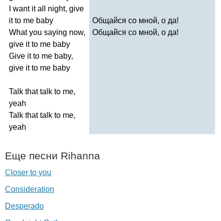
I
want
it
all
night
,
give
it
to
me
baby
Общайся со мной, о да!
What
you
saying
now
,
Общайся со мной, о да!
give
it
to
me
baby
Give
it
to
me
baby
,
give
it
to
me
baby
Talk
that
talk
to
me
,
yeah
Talk
that
talk
to
me
,
yeah
Еще песни
Rihanna
Closer to you
Consideration
Desperado