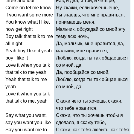
three
and
four
Раз, и два, и три, и четыре,
Come
on
let
me
know
Ну, скажи, если хочешь еще,
if
you
want
some
more
Ты знаешь, что мне нравиться,
You
know
what
I
like
,
понимаешь меня,
now
get
right
Мальчик, обсуждай со мной эту
Boy
talk
that
talk
to
me
тему всю ночь,
all
night
Да, мальчик, мне нравится, да,
Yeah
boy
I
like
it
yeah
мальчик, мне нравится,
boy
I
like
it
Люблю, когда ты так общаешься
Love
it
when
you
talk
со мной, да,
that
talk
to
me
yeah
Да, пообщайся со мной,
Yeah
that
talk
to
me
Люблю, когда ты так общаешься
yeah
со мной, да!
Love
it
when
you
talk
that
talk
to
me
,
yeah
Скажи чего ты хочешь, скажи,
что тебе нравится,
Say
what
you
want
,
Скажи, что ты хочешь чтобы я
say
you
want
you
like
сделала, я скажу тебе,
Say
you
want
me
to
Скажи, как тебя любить, как тебя