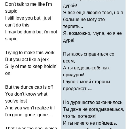
Don't
talk
to
me
like
i'm
дурой!
stupid
Я все еще люблю тебя, но я
I
still
love
you
but
I
just
больше не могу это
can't
do
this
терпеть...
I
may
be
dumb
but
i'm
not
Я, возможно, глупа, но я не
stupid
дура!
Trying
to
make
this
work
Пытаюсь справиться со
But
you
act
like
a
jerk
всем,
Silly
of
me
to
keep
holdin'
А ты ведешь себя как
on
придурок!
Глупо с моей стороны
But
the
dunce
cap
is
off
продолжать...
You
don't
know
what
you've
lost
Но дурачество закончилось.
And
you
won't
realize
till
Ты даже не догадываешься,
I'm
gone
,
gone
,
gone
...
что ты потерял!
И ты ничего не поймешь,
That
I
was
the
one
,
which