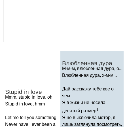
Влюбленная дура
М-м-м, влюбленная дура, о...
Влюбленная дура, х-м-м...
Дай расскажу тебе кое о
Stupid
in
love
чем:
Mmm
,
stupid
in
love
,
oh
Я в жизни не носила
Stupid
in
love
,
hmm
1
десятый размер
!
Let
me
tell
you
something
Я не выключила мотор, я
Never
have
I
ever
been
a
лишь заглянула посмотреть,