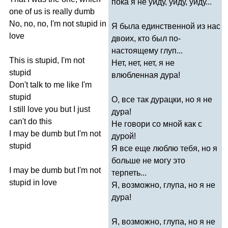
пока я не уйду, уйду, уйду...
one
of
us
is
really
dumb
No
,
no
,
no
,
I'm
not
stupid
in
Я была единственной из нас
love
двоих, кто был по-
настоящему глуп...
This
is
stupid
,
I'm
not
Нет, нет, нет, я не
stupid
влюбленная дура!
Don't
talk
to
me
like
I'm
stupid
О, все так дурацки, но я не
I
still
love
you
but
I
just
дура!
can't
do
this
Не говори со мной как с
I
may
be
dumb
but
I'm
not
дурой!
stupid
Я все еще люблю тебя, но я
больше не могу это
I
may
be
dumb
but
I'm
not
терпеть...
stupid
in
love
Я, возможно, глупа, но я не
дура!
Я, возможно, глупа, но я не