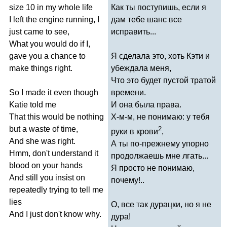
size
10
in
my
whole
life
Как ты поступишь, если я
I
left
the
engine
running
,
I
дам тебе шанс все
just
came
to
see
,
исправить...
What
you
would
do
if
I
,
gave
you
a
chance
to
Я сделала это, хоть Кэти и
make
things
right
.
убеждала меня,
Что это будет пустой тратой
So
I
made
it
even
though
времени.
Katie
told
me
И она была права.
That
this
would
be
nothing
Х-м-м, не понимаю: у тебя
but
a
waste
of
time
,
2
руки в крови
,
And
she
was
right
.
А ты по-прежнему упорно
Hmm
,
don't
understand
it
продолжаешь мне лгать...
blood
on
your
hands
Я просто не понимаю,
And
still
you
insist
on
почему!..
repeatedly
trying
to
tell
me
lies
О, все так дурацки, но я не
And
I
just
don't
know
why
.
дура!