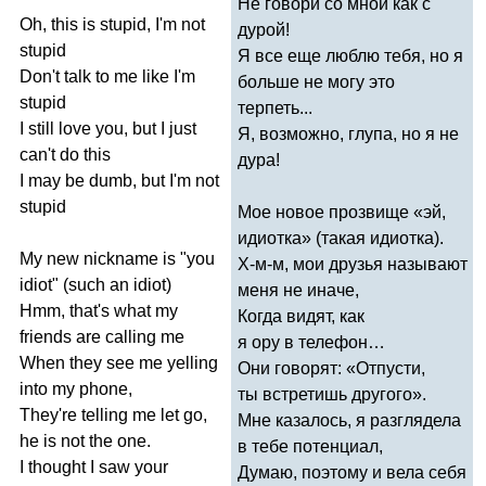
Не говори со мной как с
Oh
,
this
is
stupid
,
I'm
not
дурой!
stupid
Я все еще люблю тебя, но я
Don't
talk
to
me
like
I'm
больше не могу это
stupid
терпеть...
I
still
love
you
,
but
I
just
Я, возможно, глупа, но я не
can't
do
this
дура!
I
may
be
dumb
,
but
I'm
not
stupid
Мое новое прозвище «эй,
идиотка» (такая идиотка).
My
new
nickname
is
"
you
Х-м-м
, мои друзья называют
idiot
" (
such
an
idiot
)
меня не иначе,
Hmm
,
that's
what
my
Когда видят, как
friends
are
calling
me
я ору в телефон…
When
they
see
me
yelling
Они говорят: «Отпусти,
into
my
phone
,
ты встретишь другого».
They're
telling
me
let
go
,
Мне казалось, я разглядела
he
is
not
the
one
.
в тебе потенциал,
I
thought
I
saw
your
Думаю, поэтому и вела себя