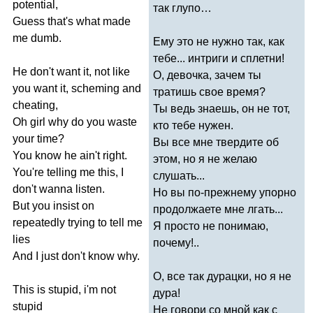
potential
,
так глупо…
Guess
that's
what
made
me
dumb
.
Ему это не нужно так, как
тебе... интриги и сплетни!
He
don't
want
it
,
not
like
О, девочка, зачем ты
you
want
it
,
scheming
and
тратишь свое время?
cheating
,
Ты ведь знаешь, он не тот,
Oh
girl
why
do
you
waste
кто тебе нужен.
your
time
?
Вы все мне твердите об
You
know
he
ain't
right
.
этом, но я не желаю
You're
telling
me
this
,
I
слушать...
don't
wanna
listen
.
Но вы по-прежнему упорно
But
you
insist
on
продолжаете мне лгать...
repeatedly
trying
to
tell
me
Я просто не понимаю,
lies
почему!..
And
I
just
don't
know
why
.
О, все так дурацки, но я не
This
is
stupid
,
i'm
not
дура!
stupid
Не говори со мной как с