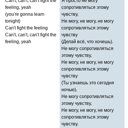
Can't
,
can't
,
can't
fight
the
Я просто не могу
feeling
,
yeah
сопротивляться этому
(
you're
gonna
learn
чувству,
tonight
)
Не могу, не могу, не могу
Can't
fight
the
feeling
сопротивляться этому
Can't
,
can't
,
can't
fight
the
чувству
feeling
,
yeah
(Делай всё, что хочешь).
Не могу сопротивляться
этому чувству,
Не могу, не могу, не могу
сопротивляться этому
чувству
(Ты узнаешь это сегодня
ночью).
Не могу сопротивляться
этому чувству,
Не могу, не могу, не могу
сопротивляться этому
чувству.