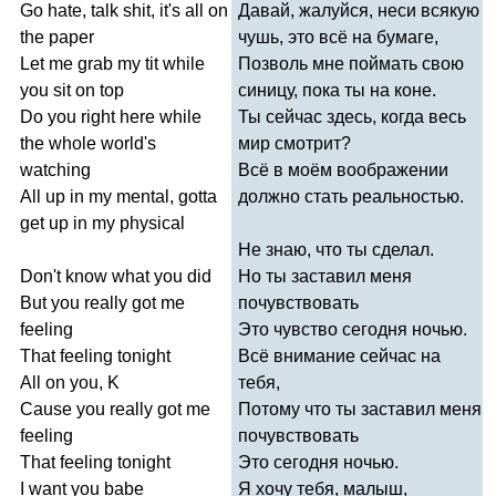
Go
hate
,
talk
shit
,
it's
all
on
Давай, жалуйся, неси всякую
the
paper
чушь, это всё на бумаге,
Let
me
grab
my
tit
while
Позволь мне поймать свою
you
sit
on
top
синицу, пока ты на коне.
Do
you
right
here
while
Ты сейчас здесь, когда весь
the
whole
world's
мир смотрит?
watching
Всё в моём воображении
All
up
in
my
mental
,
gotta
должно стать реальностью.
get
up
in
my
physical
Не знаю, что ты сделал.
Don't
know
what
you
did
Но ты заставил меня
But
you
really
got
me
почувствовать
feeling
Это чувство сегодня ночью.
That
feeling
tonight
Всё внимание сейчас на
All
on
you
,
K
тебя,
Cause
you
really
got
me
Потому что ты заставил меня
feeling
почувствовать
That
feeling
tonight
Это сегодня ночью.
I
want
you
babe
Я хочу тебя, малыш,