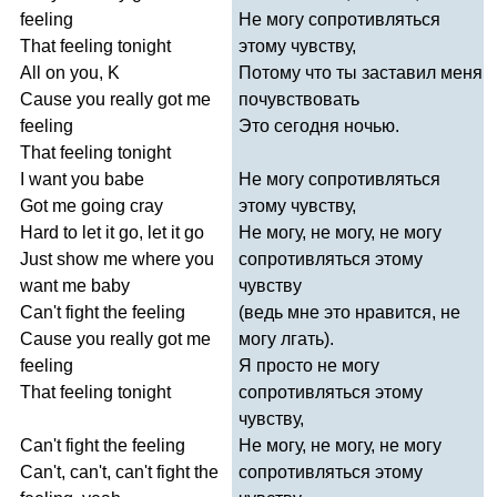
feeling
Не могу сопротивляться
That
feeling
tonight
этому чувству,
All
on
you
,
K
Потому что ты заставил меня
Cause
you
really
got
me
почувствовать
feeling
Это сегодня ночью.
That
feeling
tonight
I
want
you
babe
Не могу сопротивляться
Got
me
going
cray
этому чувству,
Hard
to
let
it
go
,
let
it
go
Не могу, не могу, не могу
Just
show
me
where
you
сопротивляться этому
want
me
baby
чувству
Can't
fight
the
feeling
(ведь мне это нравится, не
Cause
you
really
got
me
могу лгать).
feeling
Я просто не могу
That
feeling
tonight
сопротивляться этому
чувству,
Can't
fight
the
feeling
Не могу, не могу, не могу
Can't
,
can't
,
can't
fight
the
сопротивляться этому