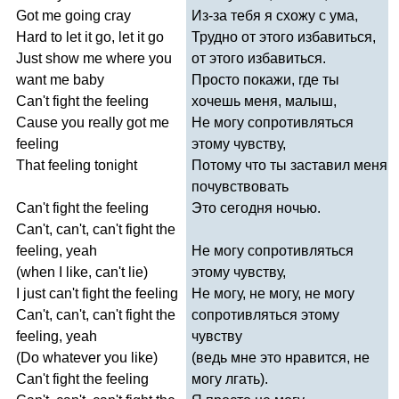
Got
me
going
cray
Из-за тебя я схожу с ума,
Hard
to
let
it
go
,
let
it
go
Трудно от этого избавиться,
Just
show
me
where
you
от этого избавиться.
want
me
baby
Просто покажи, где ты
Can't
fight
the
feeling
хочешь меня, малыш,
Cause
you
really
got
me
Не могу сопротивляться
feeling
этому чувству,
That
feeling
tonight
Потому что ты заставил меня
почувствовать
Can't
fight
the
feeling
Это сегодня ночью.
Can't
,
can't
,
can't
fight
the
feeling
,
yeah
Не могу сопротивляться
(
when
I
like
,
can't
lie
)
этому чувству,
I
just
can't
fight
the
feeling
Не могу, не могу, не могу
Can't
,
can't
,
can't
fight
the
сопротивляться этому
feeling
,
yeah
чувству
(
Do
whatever
you
like
)
(ведь мне это нравится, не
Can't
fight
the
feeling
могу лгать).