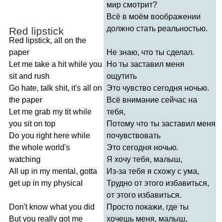
мир смотрит?
Всё в моём воображении
должно стать реальностью.
Red
lipstick
Red
lipstick
,
all
on
the
paper
Не знаю, что ты сделал.
Let
me
take
a
hit
while
you
Но ты заставил меня
sit
and
rush
ощутить
Go
hate
,
talk
shit
,
it's
all
on
Это чувство сегодня ночью.
the
paper
Всё внимание сейчас на
Let
me
grab
my
tit
while
тебя,
you
sit
on
top
Потому что ты заставил меня
Do
you
right
here
while
почувствовать
the
whole
world's
Это сегодня ночью.
watching
Я хочу тебя, малыш,
All
up
in
my
mental
,
gotta
Из-за тебя я схожу с ума,
get
up
in
my
physical
Трудно от этого избавиться,
от этого избавиться.
Don't
know
what
you
did
Просто покажи, где ты
But
you
really
got
me
хочешь меня, малыш,