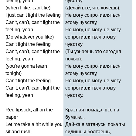
feeling
,
yeah
чувству
(
when
I
like
,
can't
lie
)
(Делай всё, что хочешь).
I
just
can't
fight
the
feeling
Не могу сопротивляться
Can't
,
can't
,
can't
fight
the
этому чувству,
feeling
,
yeah
Не могу, не могу, не могу
(
Do
whatever
you
like
)
сопротивляться этому
Can't
fight
the
feeling
чувству
Can't
,
can't
,
can't
fight
the
(Ты узнаешь это сегодня
feeling
,
yeah
ночью).
(
you're
gonna
learn
Не могу сопротивляться
tonight
)
этому чувству,
Can't
fight
the
feeling
Не могу, не могу, не могу
Can't
,
can't
,
can't
fight
the
сопротивляться этому
feeling
,
yeah
чувству.
Red
lipstick
,
all
on
the
Красная помада, всё на
paper
бумаге...
Let
me
take
a
hit
while
you
Дай-ка я затянусь, пока ты
sit
and
rush
сидишь и болтаешь,