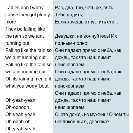
Ladies
don't
worry
Раз, два, три, четыре, пять —
cause
they
got
plenty
Тебе водить,
more
Если хочешь отпустить его...
They
be
falling
like
the
rain
so
we
aint
Девушки, не волнуйтесь! Их
running
out
полным-полно:
Falling
like
the
rain
so
Они падают прямо с неба, как
we
aint
running
out
дождь, так что наш лимит
Falling
like
the
rain
so
неисчерпаем!
we
aint
running
out
Они падают прямо с неба, как
Oh
its
raining
men
girl
дождь, так что наш лимит
what
you
worry
'
bout
неисчерпаем!
Они падают прямо с неба, как
Oh-yeah-yeah
дождь, так что наш лимит
Oh-oooooh
неисчерпаем!
Oh-yeah-yeah
О, это дождь из мужчин! О чем ты
Oh-oooh-oh
беспокоишься, девочка?
Oh-yeah-yeah