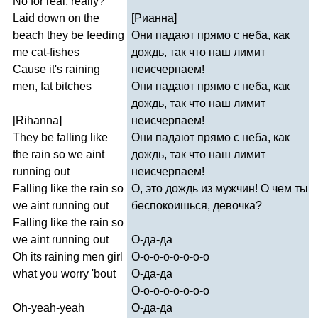
No
for
real
,
really
?
Laid
down
on
the
[Рианна]
beach
they
be
feeding
Они падают прямо с неба, как
me
cat-fishes
дождь, так что наш лимит
Cause
it's
raining
неисчерпаем!
men
,
fat
bitches
Они падают прямо с неба, как
дождь, так что наш лимит
[
Rihanna
]
неисчерпаем!
They
be
falling
like
Они падают прямо с неба, как
the
rain
so
we
aint
дождь, так что наш лимит
running
out
неисчерпаем!
Falling
like
the
rain
so
О, это дождь из мужчин! О чем ты
we
aint
running
out
беспокоишься, девочка?
Falling
like
the
rain
so
we
aint
running
out
О-да-да
Oh
its
raining
men
girl
О-о-о-о-о-о-о-о
what
you
worry
'
bout
О-да-да
О-о-о-о-о-о-о-о
Oh-yeah-yeah
О-да-да