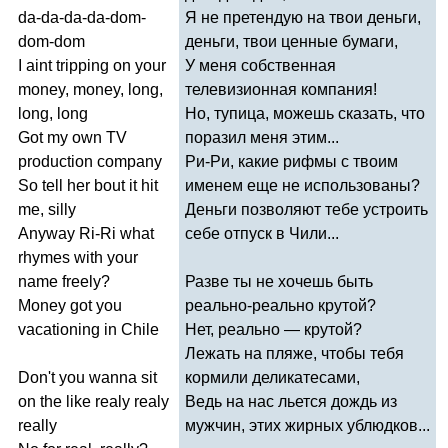
da-da-da-da-dom-
Я не претендую на твои деньги,
dom-dom
деньги, твои ценные бумаги,
I
aint
tripping
on
your
У меня собственная
money
,
money
,
long
,
телевизионная компания!
long
,
long
Но, тупица, можешь сказать, что
Got
my
own
TV
поразил меня этим...
production
company
Ри-Ри, какие рифмы с твоим
So
tell
her
bout
it
hit
именем еще не использованы?
me
,
silly
Деньги позволяют тебе устроить
Anyway
Ri-Ri
what
себе отпуск в Чили...
rhymes
with
your
name
freely
?
Разве ты не хочешь быть
Money
got
you
реально-реально крутой?
vacationing
in
Chile
Нет, реально — крутой?
Лежать на пляже, чтобы тебя
Don't
you
wanna
sit
кормили деликатесами,
on
the
like
realy
realy
Ведь на нас льется дождь из
really
мужчин, этих жирных ублюдков...