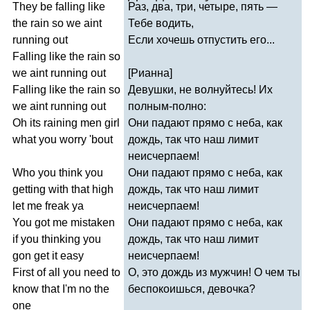
They
be
falling
like
Раз, два, три, четыре, пять —
the
rain
so
we
aint
Тебе водить,
running
out
Если хочешь отпустить его...
Falling
like
the
rain
so
we
aint
running
out
[Рианна]
Falling
like
the
rain
so
Девушки, не волнуйтесь! Их
we
aint
running
out
полным-полно:
Oh
its
raining
men
girl
Они падают прямо с неба, как
what
you
worry
'
bout
дождь, так что наш лимит
неисчерпаем!
Who
you
think
you
Они падают прямо с неба, как
getting
with
that
high
дождь, так что наш лимит
let
me
freak
ya
неисчерпаем!
You
got
me
mistaken
Они падают прямо с неба, как
if
you
thinking
you
дождь, так что наш лимит
gon
get
it
easy
неисчерпаем!
First
of
all
you
need
to
О, это дождь из мужчин! О чем ты
know
that
I'm
no
the
беспокоишься, девочка?
one