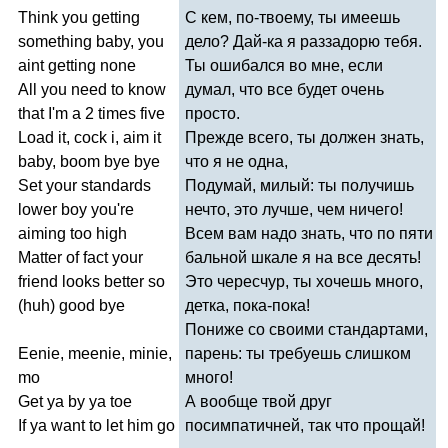
Think
you
getting
С кем, по-твоему, ты имеешь
something
baby
,
you
дело? Дай-ка я раззадорю тебя.
aint
getting
none
Ты ошибался во мне, если
All
you
need
to
know
думал, что все будет очень
that
I'm
a
2
times
five
просто.
Load
it
,
cock
i
,
aim
it
Прежде всего, ты должен знать,
baby
,
boom
bye
bye
что я не одна,
Set
your
standards
Подумай, милый: ты получишь
lower
boy
you're
нечто, это лучше, чем ничего!
aiming
too
high
Всем вам надо знать, что по пяти
Matter
of
fact
your
бальной шкале я на все десять!
friend
looks
better
so
Это чересчур, ты хочешь много,
(
huh
)
good
bye
детка, пока-пока!
Пониже со своими стандартами,
Eenie
,
meenie
,
minie
,
парень: ты требуешь слишком
mo
много!
Get
ya
by
ya
toe
А вообще твой друг
If
ya
want
to
let
him
go
посимпатичней, так что прощай!