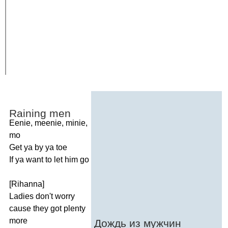
Raining
men
Eenie
,
meenie
,
minie
,
mo
Get
ya
by
ya
toe
If
ya
want
to
let
him
go
[
Rihanna
]
Ladies
don't
worry
cause
they
got
plenty
more
Дождь из мужчин