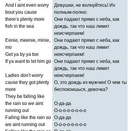
And
I
aint
even
worry
Девушки, не волнуйтесь! Их
bout
you
cause
полным-полно:
there's
plenty
more
Они падают прямо с неба, как
fish
in
the
sea
дождь, так что наш лимит
неисчерпаем!
Eenie
,
meenie
,
minie
,
Они падают прямо с неба, как
mo
дождь, так что наш лимит
Get
ya
by
ya
toe
неисчерпаем!
If
ya
want
to
let
him
go
Они падают прямо с неба, как
дождь, так что наш лимит
Ladies
don't
worry
неисчерпаем!
cause
they
got
plenty
О, это дождь из мужчин! О чем ты
more
беспокоишься, девочка?
They
be
falling
like
the
rain
so
we
aint
О-да-да
running
out
О-о-о-о-о-о-о-о
Falling
like
the
rain
so
О-да-да
we
aint
running
out
О-о-о-о-о-о-о-о