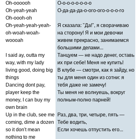
Oh-oooooh
О-о-о-о-о-о-о-о
Oh-yeah-yeah
О-да-да-да-о-ого-ого-о-о-о-го
Oh-oooh-oh
Oh-yeah-yeah-yeah-
Я сказала: "Да!", я сворачиваю
oh-woah-woah-
на сторону! Я и мои девочки
woooah
живем прекрасно, занимаемся
большими делами...
I
said
ay
,
outta
my
Танцуем — не надо денег, оставь
way
,
with
my
lady
их при себе! Меня не купить!
living
good
,
doing
big
В клубе — смотри, как я зайду, но
things
ты для меня один из сотни: я
Dancing
dont
pay
,
тебя даже не замечу!
player
keep
the
Ты меня не волнуешь, вокруг
money
,
I
can
buy
my
полным-полно парней!
own
brain
Up
in
the
club
,
see
me
Раз, два, три, четыре, пять —
coming
,
dime
a
dozen
Тебе водить,
so
it
don't
mean
Если хочешь отпустить его...
nothing
to
me