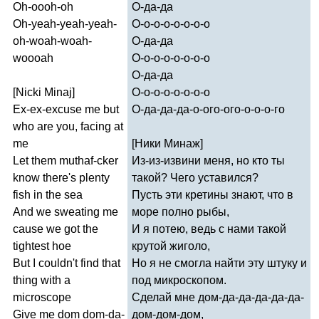
Oh-oooh-oh
О-да-да
Oh-yeah-yeah-yeah-
О-о-о-о-о-о-о-о
oh-woah-woah-
О-да-да
woooah
О-о-о-о-о-о-о-о
О-да-да
[
Nicki
Minaj
]
О-о-о-о-о-о-о-о
Ex-ex-excuse
me
but
О-да-да-да-о-ого-ого-о-о-о-го
who
are
you
,
facing
at
me
[Ники Минаж]
Let
them
muthaf-cker
Из-из-извини меня, но кто ты
know
there's
plenty
такой? Чего уставился?
fish
in
the
sea
Пусть эти кретины знают, что в
And
we
sweating
me
море полно рыбы,
cause
we
got
the
И я потею, ведь с нами такой
tightest
hoe
крутой жиголо,
But
I
couldn't
find
that
Но я не смогла найти эту штуку и
thing
with
a
под микроскопом.
microscope
Сделай мне дом-да-да-да-да-да-
Give
me
dom
dom-da-
дом-дом-дом,