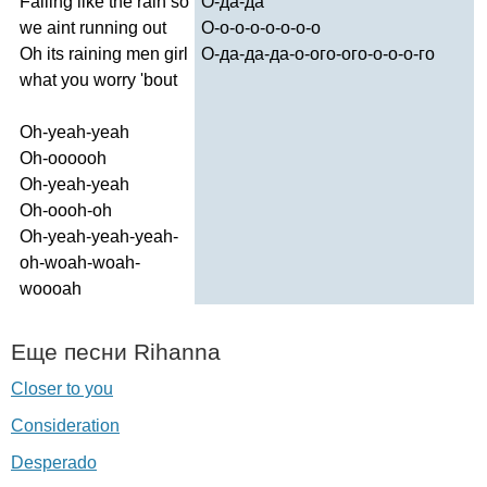
Falling
like
the
rain
so
О-да-да
we
aint
running
out
О-о-о-о-о-о-о-о
Oh
its
raining
men
girl
О-да-да-да-о-ого-ого-о-о-о-го
what
you
worry
'
bout
Oh-yeah-yeah
Oh-oooooh
Oh-yeah-yeah
Oh-oooh-oh
Oh-yeah-yeah-yeah-
oh-woah-woah-
woooah
Еще песни
Rihanna
Closer to you
Consideration
Desperado