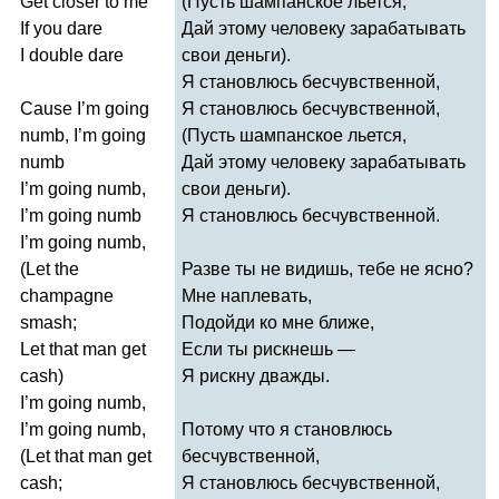
Get
closer
to
me
(Пусть шампанское льется,
If
you
dare
Дай этому человеку зарабатывать
I
double
dare
свои деньги).
Я становлюсь бесчувственной,
Cause
I
’
m
going
Я становлюсь бесчувственной,
numb
,
I
’
m
going
(Пусть шампанское льется,
numb
Дай этому человеку зарабатывать
I
’
m
going
numb
,
свои деньги).
I
’
m
going
numb
Я становлюсь бесчувственной.
I
’
m
going
numb
,
(
Let
the
Разве ты не видишь, тебе не ясно?
champagne
Мне наплевать,
smash
;
Подойди ко мне ближе,
Let
that
man
get
Если ты рискнешь —
cash
)
Я рискну дважды.
I
’
m
going
numb
,
I
’
m
going
numb
,
Потому что я становлюсь
(
Let
that
man
get
бесчувственной,
cash
;
Я становлюсь бесчувственной,