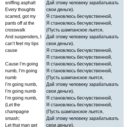
sniffing
asphalt
Дай этому человеку зарабатывать
Every
thoughts
свои деньги).
scarred
,
got
my
Я становлюсь бесчувственной,
pants
off
at
the
Я становлюсь бесчувственной,
crosswalk
(Пусть шампанское льется,
And
suspenders
,
I
Дай этому человеку зарабатывать
can
’
t
feel
my
lips
свои деньги).
cause
Я становлюсь бесчувственной,
Я становлюсь бесчувственной,
Cause
I
’
m
going
Я становлюсь бесчувственной,
numb
,
I
’
m
going
Я становлюсь бесчувственной,
numb
(Пусть шампанское льется,
I
’
m
going
numb
,
Дай этому человеку зарабатывать
I
’
m
going
numb
свои деньги).
I
’
m
going
numb
,
Я становлюсь бесчувственной,
(
Let
the
Я становлюсь бесчувственной,
champagne
(Пусть шампанское льется,
smash
;
Дай этому человеку зарабатывать
Let
that
man
get
свои деньги).