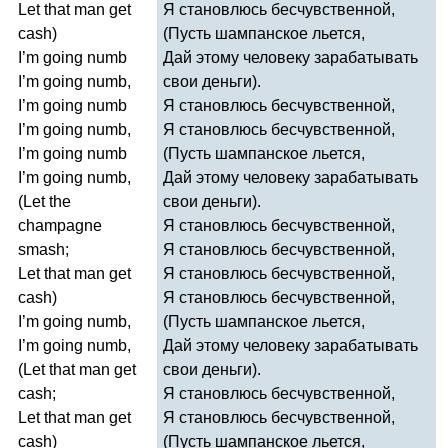
Let
that
man
get
Я становлюсь бесчувственной,
cash
)
(Пусть шампанское льется,
I
’
m
going
numb
Дай этому человеку зарабатывать
I
’
m
going
numb
,
свои деньги).
I
’
m
going
numb
Я становлюсь бесчувственной,
I
’
m
going
numb
,
Я становлюсь бесчувственной,
I
’
m
going
numb
(Пусть шампанское льется,
I
’
m
going
numb
,
Дай этому человеку зарабатывать
(
Let
the
свои деньги).
champagne
Я становлюсь бесчувственной,
smash
;
Я становлюсь бесчувственной,
Let
that
man
get
Я становлюсь бесчувственной,
cash
)
Я становлюсь бесчувственной,
I
’
m
going
numb
,
(Пусть шампанское льется,
I
’
m
going
numb
,
Дай этому человеку зарабатывать
(
Let
that
man
get
свои деньги).
cash
;
Я становлюсь бесчувственной,
Let
that
man
get
Я становлюсь бесчувственной,
cash
)
(Пусть шампанское льется,