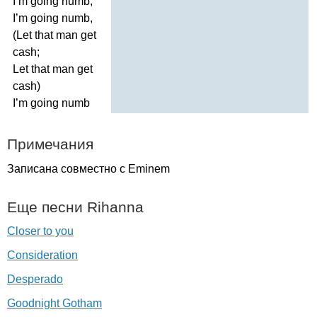
I
’
m
going
numb
,
I
’
m
going
numb
,
(
Let
that
man
get
cash
;
Let
that
man
get
cash
)
I
’
m
going
numb
Примечания
Записана совместно с
Eminem
Еще песни
Rihanna
Closer to you
Consideration
Desperado
Goodnight Gotham