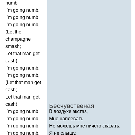
numb
I
’
m
going
numb
,
I
’
m
going
numb
I
’
m
going
numb
,
(
Let
the
champagne
smash
;
Let
that
man
get
cash
)
I
’
m
going
numb
,
I
’
m
going
numb
,
(
Let
that
man
get
cash
;
Let
that
man
get
cash
)
Бесчувственая
I
’
m
going
numb
В воздухе экстаз,
I
’
m
going
numb
,
Мне наплевать,
I
’
m
going
numb
Не можешь мне ничего сказать,
I
’
m
going
numb
,
Я не слышу,