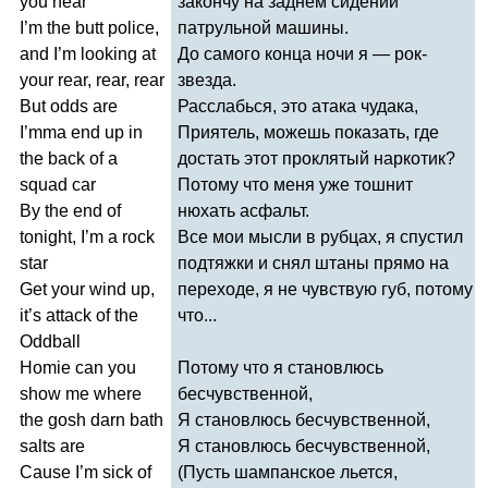
you
hear
закончу на заднем сидении
I
’
m
the
butt
police
,
патрульной машины.
and
I
’
m
looking
at
До самого конца ночи я — рок-
your
rear
,
rear
,
rear
звезда.
But
odds
are
Расслабься, это атака чудака,
I
’
mma
end
up
in
Приятель, можешь показать, где
the
back
of
a
достать этот проклятый наркотик?
squad
car
Потому что меня уже тошнит
By
the
end
of
нюхать асфальт.
tonight
,
I
’
m
a
rock
Все мои мысли в рубцах, я спустил
star
подтяжки и снял штаны прямо на
Get
your
wind
up
,
переходе, я не чувствую губ, потому
it
’
s
attack
of
the
что...
Oddball
Homie
can
you
Потому что я становлюсь
show
me
where
бесчувственной,
the
gosh
darn
bath
Я становлюсь бесчувственной,
salts
are
Я становлюсь бесчувственной,
Cause
I
’
m
sick
of
(Пусть шампанское льется,