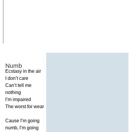
Numb
Ecstasy
in
the
air
I
don
’
t
care
Can
’
t
tell
me
nothing
I
’
m
impaired
The
worst
for
wear
Cause
I
’
m
going
numb
,
I
’
m
going