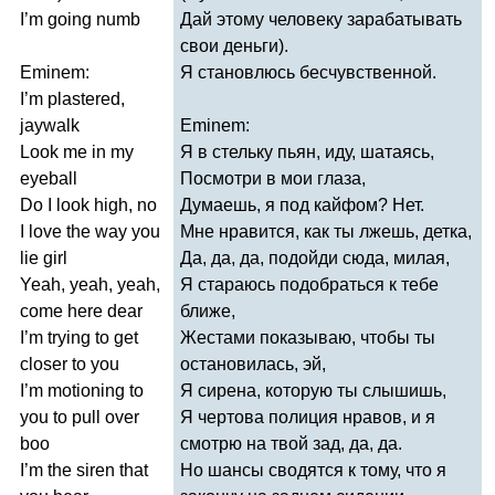
I
’
m
going
numb
Дай этому человеку зарабатывать
свои деньги).
Eminem
:
Я становлюсь бесчувственной.
I
’
m
plastered
,
jaywalk
Eminem
:
Look
me
in
my
Я в стельку пьян, иду, шатаясь,
eyeball
Посмотри в мои глаза,
Do
I
look
high
,
no
Думаешь, я под кайфом? Нет.
I
love
the
way
you
Мне нравится, как ты лжешь, детка,
lie
girl
Да, да, да, подойди сюда, милая,
Yeah
,
yeah
,
yeah
,
Я стараюсь подобраться к тебе
come
here
dear
ближе,
I
’
m
trying
to
get
Жестами показываю, чтобы ты
closer
to
you
остановилась, эй,
I
’
m
motioning
to
Я сирена, которую ты слышишь,
you
to
pull
over
Я чертова полиция нравов, и я
boo
смотрю на твой зад, да, да.
I
’
m
the
siren
that
Но шансы сводятся к тому, что я