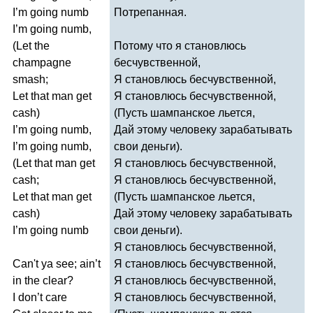
I
’
m
going
numb
Потрепанная.
I
’
m
going
numb
,
(
Let
the
Потому что я становлюсь
champagne
бесчувственной,
smash
;
Я становлюсь бесчувственной,
Let
that
man
get
Я становлюсь бесчувственной,
cash
)
(Пусть шампанское льется,
I
’
m
going
numb
,
Дай этому человеку зарабатывать
I
’
m
going
numb
,
свои деньги).
(
Let
that
man
get
Я становлюсь бесчувственной,
cash
;
Я становлюсь бесчувственной,
Let
that
man
get
(Пусть шампанское льется,
cash
)
Дай этому человеку зарабатывать
I
’
m
going
numb
свои деньги).
Я становлюсь бесчувственной,
Can't
ya
see
;
ain
’
t
Я становлюсь бесчувственной,
in
the
clear
?
Я становлюсь бесчувственной,
I
don
’
t
care
Я становлюсь бесчувственной,