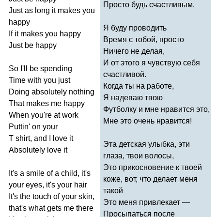
Просто будь счастливым.
Just
as
long
it
makes
you
happy
Я буду проводить
If
it
makes
you
happy
Время с тобой, просто
Just
be
happy
Ничего не делая,
И от этого я чувствую себя
So
I'll
be
spending
счастливой.
Time
with
you
just
Когда ты на работе,
Doing
absolutely
nothing
Я надеваю твою
That
makes
me
happy
Футболку и мне нравится это,
When
you're
at
work
Мне это очень нравится!
Puttin'
on
your
T
shirt
,
and
I
love
it
Эта детская улыбка, эти
Absolutely
love
it
глаза, твои волосы,
Это прикосновение к твоей
It's
a
smile
of
a
child
,
it's
коже, вот, что делает меня
your
eyes
,
it's
your
h
а
ir
такой
It's
the
touch
of
your
skin
,
Это меня привлекает —
that's
what
gets
me
there
Просыпаться после