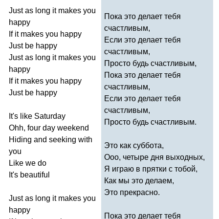
Just
as
long
it
makes
you
Пока это делает тебя
happy
счастливым,
If
it
makes
you
happy
Если это делает тебя
Just
be
happy
счастливым,
Just
as
long
it
makes
you
Просто будь счастливым,
happy
Пока это делает тебя
If
it
makes
you
happy
счастливым,
Just
be
happy
Если это делает тебя
счастливым,
It's
like
Saturday
Просто будь счастливым.
Ohh
,
four
day
weekend
Hiding
and
seeking
with
Это как суббота,
you
Ооо, четыре дня выходных,
Like
we
do
Я играю в прятки с тобой,
It's
beautiful
Как мы это делаем,
Это прекрасно.
Just
as
long
it
makes
you
happy
Пока это делает тебя