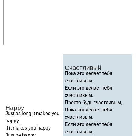
Счастливый
Пока это делает тебя
счастливым,
Если это делает тебя
счастливым,
Просто будь счастливым,
Happy
Пока это делает тебя
Just
as
long
it
makes
you
счастливым,
happy
Если это делает тебя
If
it
makes
you
happy
счастливым,
Just
be
happy