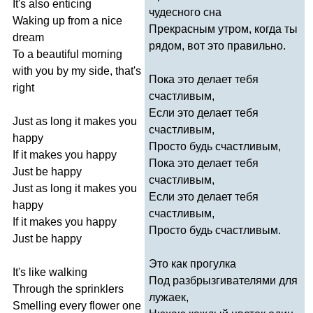
It's
also
enticing
чудесного сна
Waking
up
from
a
nice
Прекрасным утром, когда ты
dream
рядом, вот это правильно.
To
a
beautiful
morning
with
you
by
my
side
,
that's
Пока это делает тебя
right
счастливым,
Если это делает тебя
Just
as
long
it
makes
you
счастливым,
happy
Просто будь счастливым,
If
it
makes
you
happy
Пока это делает тебя
Just
be
happy
счастливым,
Just
as
long
it
makes
you
Если это делает тебя
happy
счастливым,
If
it
makes
you
happy
Просто будь счастливым.
Just
be
happy
Это как прогулка
It's
like
walking
Под разбрызгивателями для
Through
the
sprinklers
лужаек,
Smelling
every
flower
one