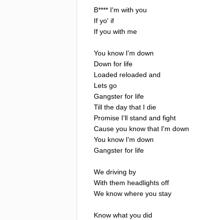
B
****
I'm
with
you
If
yo'
if
If
you
with
me
You
know
I'm
down
Down
for
life
Loaded
reloaded
and
Lets
go
Gangster
for
life
Till
the
day
that
I
die
Promise
I'll
stand
and
fight
Cause
you
know
that
I'm
down
You
know
I'm
down
Gangster
for
life
We
driving
by
With
them
headlights
off
We
know
where
you
stay
Know
what
you
did