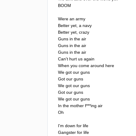
BOOM
Were
an
army
Better
yet
,
a
navy
Better
yet
,
crazy
Guns
in
the
air
Guns
in
the
air
Guns
in
the
air
Can't
hurt
us
again
When
you
come
around
here
We
got
our
guns
Got
our
guns
We
got
our
guns
Got
our
guns
We
got
our
guns
In
the
mother
f
***
ing
air
Oh
I'm
down
for
life
Gangster
for
life