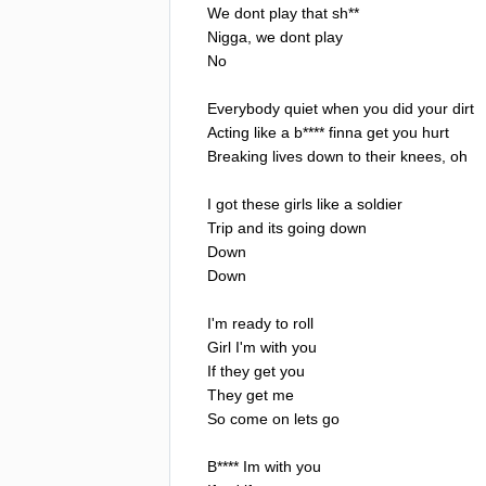
We
dont
play
that
sh
**
Nigga
,
we
dont
play
No
Everybody
quiet
when
you
did
your
dirt
Acting
like
a
b
****
finna
get
you
hurt
Breaking
lives
down
to
their
knees
,
oh
I
got
these
girls
like
a
soldier
Trip
and
its
going
down
Down
Down
I'm
ready
to
roll
Girl
I'm
with
you
If
they
get
you
They
get
me
So
come
on
lets
go
B
****
Im
with
you