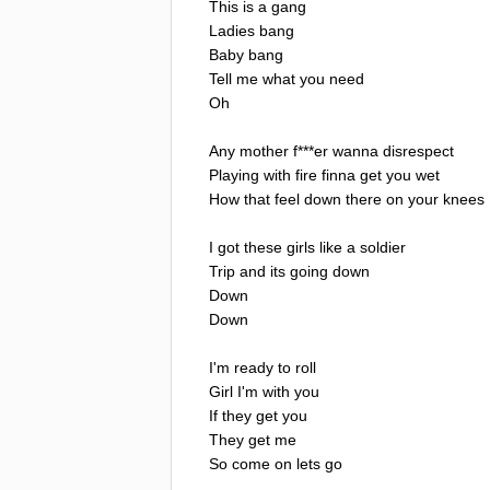
This
is
a
gang
Ladies
bang
Baby
bang
Tell
me
what
you
need
Oh
Any
mother
f
***
er
wanna
disrespect
Playing
with
fire
finna
get
you
wet
How
that
feel
down
there
on
your
knees
I
got
these
girls
like
a
soldier
Trip
and
its
going
down
Down
Down
I'm
ready
to
roll
Girl
I'm
with
you
If
they
get
you
They
get
me
So
come
on
lets
go