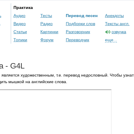
Практика
ь
Аудио
Тесты
Перевод песен
Анекдоты
ь
Видео
Радио
Подборки слов
Тексты англ.
Статьи
Картинки
Разговорник
озвучка
Топики
Форум
Переводчик
еще...
a
-
G
4
L
 является художественным, т.е. перевод недословный. Чтобы узнат
ить мышкой на английские слова.