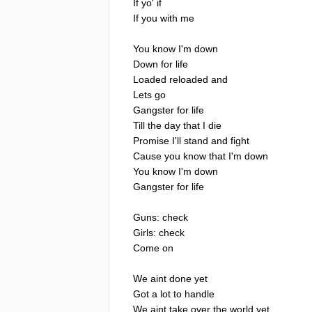
If
yo'
if
If
you
with
me
You
know
I'm
down
Down
for
life
Loaded
reloaded
and
Lets
go
Gangster
for
life
Till
the
day
that
I
die
Promise
I'll
stand
and
fight
Cause
you
know
that
I'm
down
You
know
I'm
down
Gangster
for
life
Guns
:
check
Girls
:
check
Come
on
We
aint
done
yet
Got
a
lot
to
handle
We
aint
take
over
the
world
yet