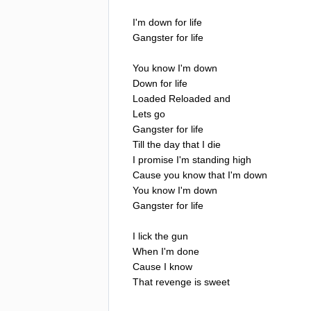
I'm
down
for
life
Gangster
for
life
You
know
I'm
down
Down
for
life
Loaded
Reloaded
and
Lets
go
Gangster
for
life
Till
the
day
that
I
die
I
promise
I'm
standing
high
Cause
you
know
that
I'm
down
You
know
I'm
down
Gangster
for
life
I
lick
the
gun
When
I'm
done
Cause
I
know
That
revenge
is
sweet