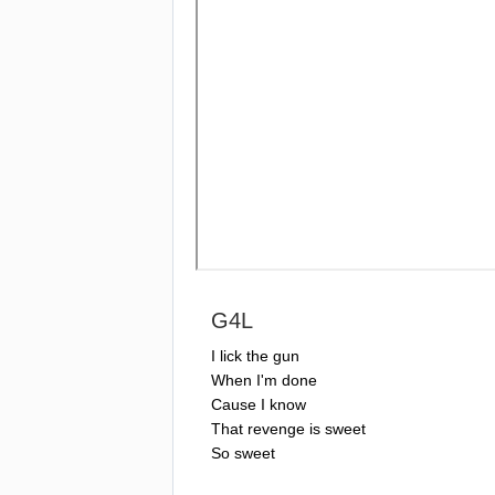
G
4
L
I
lick
the
gun
When
I'm
done
Cause
I
know
That
revenge
is
sweet
So
sweet