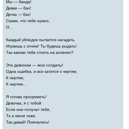
Мы — банда!
Девки — бах!
Детка — бах!
Скажи, что тебе нужно,
О...
Каждый ублюдок пытается нагадить.
Играешь с огнем! Ты будешь рыдать!
Так каково тебе стоять на коленях?
Эти девчонки — мои солдаты!
Одна ошибка, и все катится к чертям,
К чертям,
К чертям...
Я готова прогреметь!
Девочка, я с тобой:
Если они получат тебя,
То и меня тоже.
Так давай! Помчались!