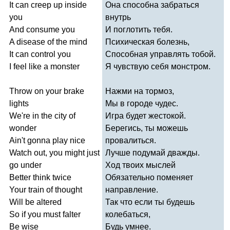
It
can
creep
up
inside
Она способна забраться
you
внутрь
And
consume
you
И поглотить тебя.
A
disease
of
the
mind
Психическая болезнь,
It
can
control
you
Способная управлять тобой.
I
feel
like
a
monster
Я чувствую себя монстром.
Throw
on
your
brake
Нажми на тормоз,
lights
Мы в городе чудес.
We're
in
the
city
of
Игра будет жестокой.
wonder
Берегись, ты можешь
Ain't
gonna
play
nice
провалиться.
Watch
out
,
you
might
just
Лучше подумай дважды.
go
under
Ход твоих мыслей
Better
think
twice
Обязательно поменяет
Your
train
of
thought
направление.
Will
be
altered
Так что если ты будешь
So
if
you
must
falter
колебаться,
Be
wise
Будь умнее.