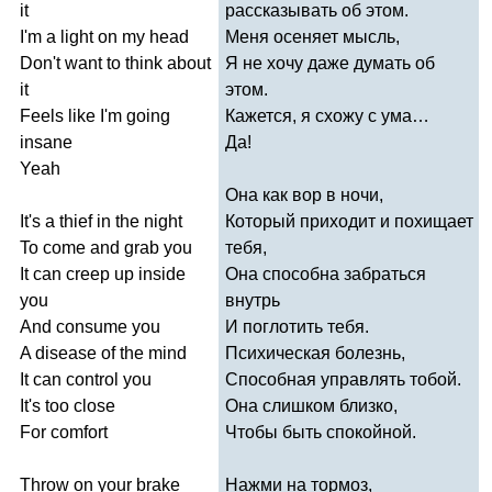
it
рассказывать об этом.
I'm
a
light
on
my
head
Меня осеняет мысль,
Don't
want
to
think
about
Я не хочу даже думать об
it
этом.
Feels
like
I'm
going
Кажется, я схожу с ума…
insane
Да!
Yeah
Она как вор в ночи,
It's
a
thief
in
the
night
Который приходит и похищает
To
come
and
grab
you
тебя,
It
can
creep
up
inside
Она способна забраться
you
внутрь
And
consume
you
И поглотить тебя.
A
disease
of
the
mind
Психическая болезнь,
It
can
control
you
Способная управлять тобой.
It's
too
close
Она слишком близко,
For
comfort
Чтобы быть спокойной.
Throw
on
your
brake
Нажми на тормоз,