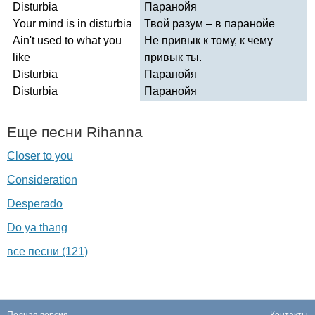
Disturbia
Паранойя
Your
mind
is
in
disturbia
Твой разум – в паранойе
Ain't
used
to
what
you
Не привык к тому, к чему
like
привык ты.
Disturbia
Паранойя
Disturbia
Паранойя
Еще песни
Rihanna
Closer to you
Consideration
Desperado
Do ya thang
все песни (121)
Полная версия
Контакты