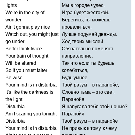
lights
Мы в городе чудес.
We're
in
the
city
of
Игра будет жестокой.
wonder
Берегись, ты можешь
Ain't
gonna
play
nice
провалиться.
Watch
out
,
you
might
just
Лучше подумай дважды.
go
under
Ход твоих мыслей
Better
think
twice
Обязательно поменяет
Your
train
of
thought
направление.
Will
be
altered
Так что если ты будешь
So
if
you
must
falter
колебаться,
Be
wise
Будь умнее.
Your
mind
is
in
disturbia
Твой разум – в паранойе,
It's
like
the
darkness
is
Словно тьма – это свет.
the
light
Паранойя
Disturbia
Я напугала тебя этой ночью?
Am
I
scaring
you
tonight
Паранойя
Disturbia
Твой разум – в паранойе
Your
mind
is
in
disturbia
Не привык к тому, к чему