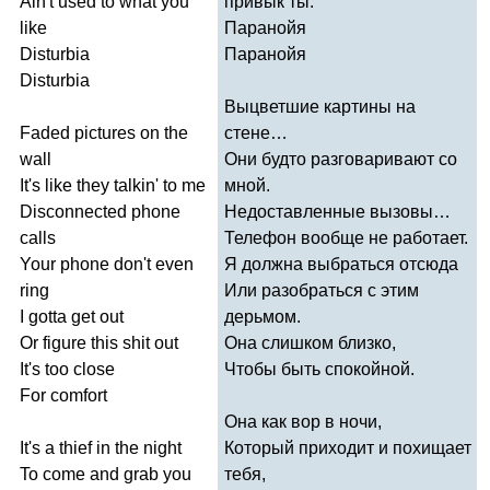
Ain't
used
to
what
you
привык ты.
like
Паранойя
Disturbia
Паранойя
Disturbia
Выцветшие картины на
Faded
pictures
on
the
стене…
wall
Они будто разговаривают со
It's
like
they
talkin'
to
me
мной.
Disconnected
phone
Недоставленные вызовы…
calls
Телефон вообще не работает.
Your
phone
don't
even
Я должна выбраться отсюда
ring
Или разобраться с этим
I
gotta
get
out
дерьмом.
Or
figure
this
shit
out
Она слишком близко,
It's
too
close
Чтобы быть спокойной.
For
comfort
Она как вор в ночи,
It's
a
thief
in
the
night
Который приходит и похищает
To
come
and
grab
you
тебя,