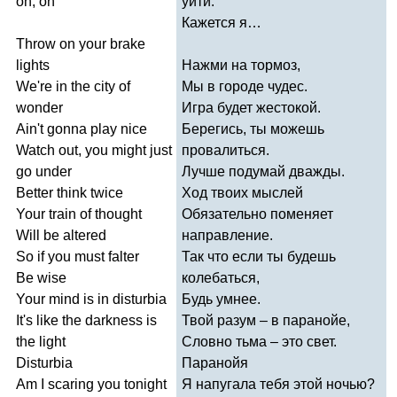
oh
,
oh
уйти.
Кажется я…
Throw
on
your
brake
lights
Нажми на тормоз,
We're
in
the
city
of
Мы в городе чудес.
wonder
Игра будет жестокой.
Ain't
gonna
play
nice
Берегись, ты можешь
Watch
out
,
you
might
just
провалиться.
go
under
Лучше подумай дважды.
Better
think
twice
Ход твоих мыслей
Your
train
of
thought
Обязательно поменяет
Will
be
altered
направление.
So
if
you
must
falter
Так что если ты будешь
Be
wise
колебаться,
Your
mind
is
in
disturbia
Будь умнее.
It's
like
the
darkness
is
Твой разум – в паранойе,
the
light
Словно тьма – это свет.
Disturbia
Паранойя
Am
I
scaring
you
tonight
Я напугала тебя этой ночью?