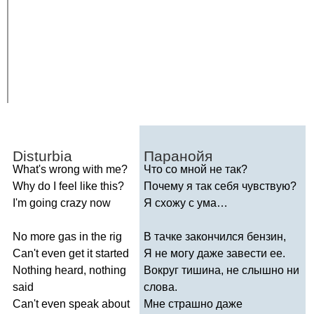
Disturbia
Паранойя
What's
wrong
with
me
?
Что со мной не так?
Why
do
I
feel
like
this
?
Почему я так себя чувствую?
I'm
going
crazy
now
Я схожу с ума…
No
more
gas
in
the
rig
В тачке закончился бензин,
Can't
even
get
it
started
Я не могу даже завести ее.
Nothing
heard
,
nothing
Вокруг тишина, не слышно ни
said
слова.
Can't
even
speak
about
Мне страшно даже