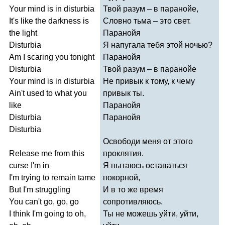
Your
mind
is
in
disturbia
Твой разум – в паранойе,
It's
like
the
darkness
is
Словно тьма – это свет.
the
light
Паранойя
Disturbia
Я напугала тебя этой ночью?
Am
I
scaring
you
tonight
Паранойя
Disturbia
Твой разум – в паранойе
Your
mind
is
in
disturbia
Не привык к тому, к чему
Ain't
used
to
what
you
привык ты.
like
Паранойя
Disturbia
Паранойя
Disturbia
Освободи меня от этого
Release
me
from
this
проклятия.
curse
I'm
in
Я пытаюсь оставаться
I'm
trying
to
remain
tame
покорной,
But
I'm
struggling
И в то же время
You
can't
go
,
go
,
go
сопротивляюсь.
I
think
I'm
going
to
oh
,
Ты не можешь уйти, уйти,