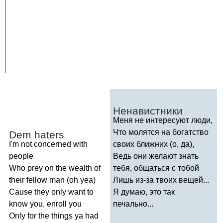
Ненавистники
Меня не интересуют люди,
Что молятся на богатство
Dem
haters
I'm
not
concerned
with
своих ближних (о, да),
people
Ведь они желают знать
Who
prey
on
the
wealth
of
тебя, общаться с тобой
their
fellow
man
(
oh
yea
)
Лишь из-за твоих вещей...
Cause
they
only
want
to
Я думаю, это так
know
you
,
enroll
you
печально...
Only
for
the
things
ya
had