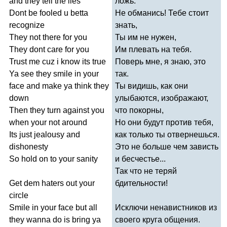
and
they
tell
the
lies
ложь.
Dont
be
fooled
u
betta
Не обманись! Тебе стоит
recognize
знать,
They
not
there
for
you
Ты им не нужен,
They
dont
care
for
you
Им плевать на тебя.
Trust
me
cuz
i
know
its
true
Поверь мне, я знаю, это
Ya
see
they
smile
in
your
так.
face
and
make
ya
think
they
Ты видишь, как они
down
улыбаются, изображают,
Then
they
turn
against
you
что покорны,
when
your
not
around
Но они будут против тебя,
Its
just
jealousy
and
как только ты отвернешься.
dishonesty
Это не больше чем зависть
So
hold
on
to
your
sanity
и бесчестье...
Так что не теряй
Get
dem
haters
out
your
бдительности!
circle
Smile
in
your
face
but
all
Исключи ненавистников из
they
wanna
do
is
bring
ya
своего круга общения.