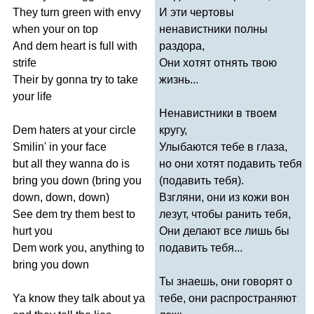
They
turn
green
with
envy
И эти чертовы
when
your
on
top
ненавистники полны
And
dem
heart
is
full
with
раздора,
strife
Они хотят отнять твою
Their
by
gonna
try
to
take
жизнь...
your
life
Ненавистники в твоем
Dem
haters
at
your
circle
кругу,
Smilin'
in
your
face
Улыбаются тебе в глаза,
but
all
they
wanna
do
is
но они хотят подавить тебя
bring
you
down
(
bring
you
(подавить тебя).
down
,
down
,
down
)
Взгляни, они из кожи вон
See
dem
try
them
best
to
лезут, чтобы ранить тебя,
hurt
you
Они делают все лишь бы
Dem
work
you
,
anything
to
подавить тебя...
bring
you
down
Ты знаешь, они говорят о
Ya
know
they
talk
about
ya
тебе, они распространяют