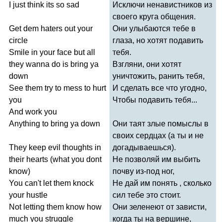
I
just
think
its
so
sad
Исключи ненавистников из
своего круга общения.
Get
dem
haters
out
your
Они улыбаются тебе в
circle
глаза, но хотят подавить
Smile
in
your
face
but
all
тебя.
they
wanna
do
is
bring
ya
Взгляни, они хотят
down
уничтожить, ранить тебя,
See
them
try
to
mess
to
hurt
И сделать все что угодно,
you
Чтобы подавить тебя...
And
work
you
Anything
to
bring
ya
down
Они таят злые помыслы в
своих сердцах (а ты и не
They
keep
evil
thoughts
in
догадываешься).
their
hearts
(
what
you
dont
Не позволяй им выбить
know
)
почву из-под ног,
You
can't
let
them
knock
Не дай им понять , сколько
your
hustle
сил тебе это стоит.
Not
letting
them
know
how
Они зеленеют от зависти,
much
you
struggle
когда ты на вершине,